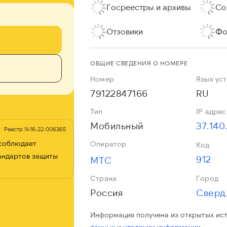
Госреестры и архивы
Со
Отзовики
Фо
ОБЩИЕ СВЕДЕНИЯ О НОМЕРЕ
Номер
Язык ус
79122847166
RU
Тип
IP адрес
Мобильный
37.140
Реестр №16-22-006365
 соблюдает
Оператор
Код
андартов защиты
912
МТС
Страна
Город
Россия
Сверд
Информация получена из открытых ис
данных
и
удалении информации.