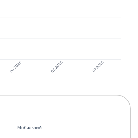
давление
Робозвонок
1
7
07.2026
06.2026
04.2026
Мобильный
—