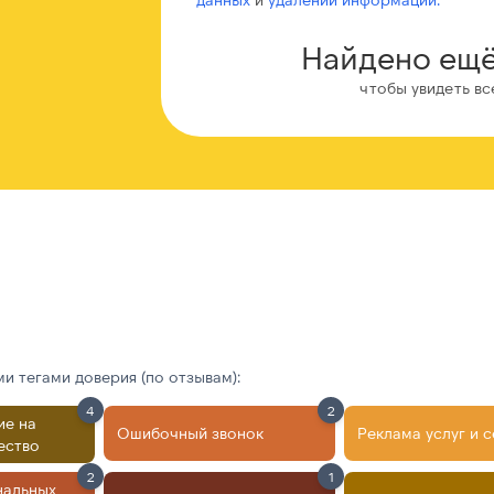
Найдено ещё
чтобы увидеть вс
 тегами доверия (по отзывам):
4
2
ие на
Ошибочный звонок
Реклама услуг и 
ество
2
1
нальных