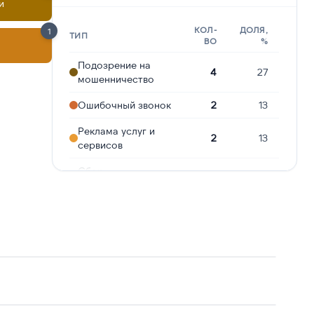
и
КОЛ-
ДОЛЯ,
1
ТИП
ВО
%
Подозрение на
4
27
мошенничество
Ошибочный звонок
2
13
Реклама услуг и
2
13
сервисов
Сбор
персональных
2
13
данных
Опрос
1
7
Навязчивые звонки
1
7
Молчат в трубке
1
7
Угрозы или
1
7