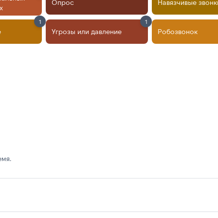
Опрос
Навязчивые звонк
х
1
1
е
Угрозы или давление
Робозвонок
емя.