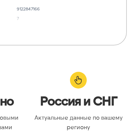
9122847166
7
✓ Да
—
о:
✓ Да
но
Россия и СНГ
новыми
Актуальные данные по вашему
вами
региону