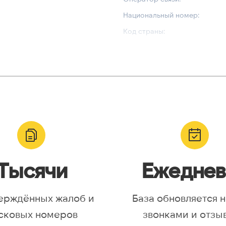
Национальный номер:
Код страны:
ВАЛИДАЦИЯ И ТИП
Валидный номер:
yr, Asia/Aqtobe, Asia/Irkutsk,
Возможный номер:
/Krasnoyarsk, Asia/Magadan,
Можно набрать международн
/Omsk, Asia/Sakhalin,
/Yakutsk, Asia/Yekaterinburg,
urope/Moscow, Europe/Samara
Тысячи
Ежеднев
ерждённых жалоб и
База обновляется 
сковых номеров
звонками и отзы