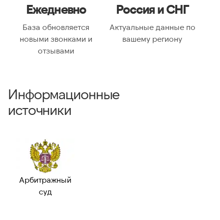
Ежедневно
Россия и СНГ
описание:
Часовые пояса:
Asia/Almaty, Asia/Anadyr,
База обновляется
Актуальные данные по
Asia/Aqtobe, Asia/Irkutsk,
новыми звонками и
вашему региону
Asia/Kamchatka,
отзывами
Asia/Krasnoyarsk, Asia/Magadan,
Asia/Novosibirsk, Asia/Omsk,
Asia/Sakhalin, Asia/Vladivostok,
Asia/Yakutsk, Asia/Yekaterinburg,
Информационные
Europe/Bucharest,
Europe/Moscow, Europe/Samara
источники
ВАЛИДАЦИЯ И ТИП
Валидный номер:
✓ Да
Возможный
—
номер:
Арбитражный
Можно набрать
✓ Да
суд
международно: