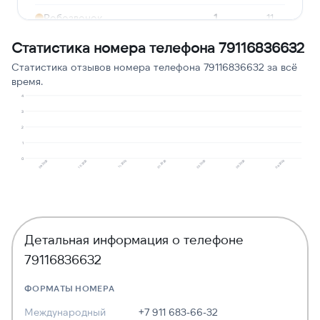
Робозвонок
1
11
Реклама услуг и
Статистика номера телефона 79116836632
1
11
сервисов
Статистика отзывов номера телефона 79116836632 за всё
время.
Сбор персональных
1
11
данных
4
3
2
1
0
10.2025
09.2025
06.2026
05.2026
02.2026
01.2026
11.2025
Детальная информация о телефоне
79116836632
ФОРМАТЫ НОМЕРА
Международный
+7 911 683-66-32