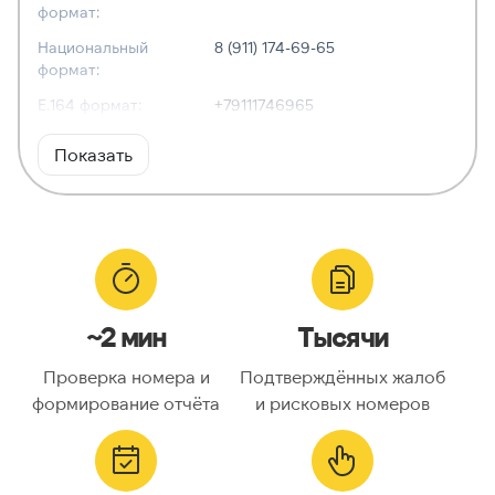
формат:
Национальный
8 (911) 174-69-65
формат:
E.164 формат:
+79111746965
RFC3966
tel:+7-911-174-69-65
Показать
формат:
ХАРАКТЕРИСТИКИ
Тип номера:
Мобильный
Оператор связи:
—
~2 мин
Тысячи
Национальный
9111746965
номер:
Проверка номера и
Подтверждённых жалоб
Код страны:
7
формирование отчёта
и рисковых номеров
ГЕОЛОКАЦИЯ
Географическое
Россия