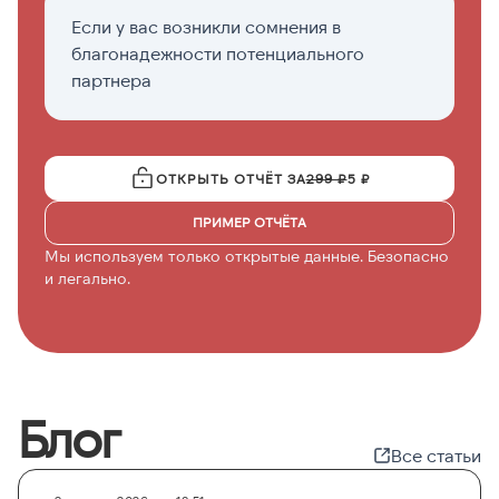
Если у вас возникли сомнения в
К
благонадежности потенциального
д
партнера
ОТКРЫТЬ ОТЧЁТ ЗА
299 ₽
5 ₽
ПРИМЕР ОТЧЁТА
Мы используем только открытые данные. Безопасно
и легально.
Блог
Все статьи