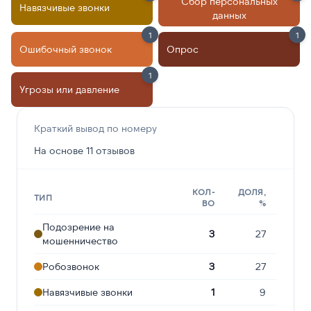
Сбор персональных
Навязчивые звонки
данных
1
1
Ошибочный звонок
Опрос
1
Угрозы или давление
Краткий вывод по номеру
На основе 11 отзывов
КОЛ-
ДОЛЯ,
ТИП
ВО
%
Подозрение на
3
27
мошенничество
Робозвонок
3
27
Навязчивые звонки
1
9