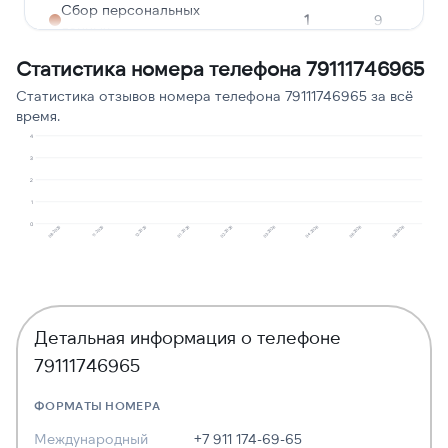
Сбор персональных
1
9
данных
Статистика номера телефона 79111746965
Ошибочный звонок
1
9
Статистика отзывов номера телефона 79111746965 за всё
Опрос
1
9
время.
Угрозы или давление
1
9
4
3
2
1
0
01.2026
06.2026
12.2025
04.2026
11.2025
03.2026
08.2025
02.2026
08.2026
Детальная информация о телефоне
79111746965
ФОРМАТЫ НОМЕРА
Международный
+7 911 174-69-65