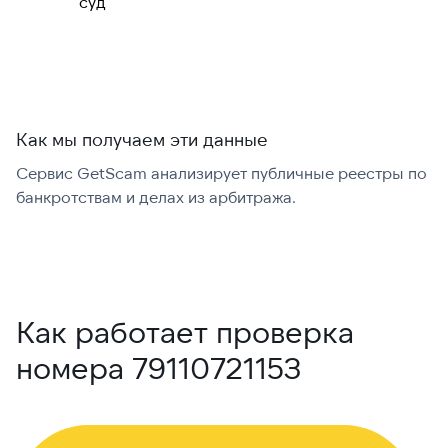
суд
международно:
Как мы получаем эти данные
Сервис GetScam анализирует публичные реестры по
С
банкротствам и делах из арбитража.
г
В
Как работает проверка
номера 79110721153