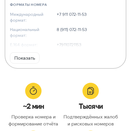
ФОРМАТЫ НОМЕРА
Международный
+7 911 072-11-53
формат:
Национальный
8 (911) 072-11-53
формат:
E.164 формат:
+79110721153
RFC3966
tel:+7-911-072-11-53
Показать
формат:
ХАРАКТЕРИСТИКИ
Тип номера:
Мобильный
Оператор связи:
—
~2 мин
Тысячи
Национальный
9110721153
номер:
Проверка номера и
Подтверждённых жалоб
Код страны:
7
формирование отчёта
и рисковых номеров