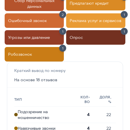
Сбор персональных
Предлагают кредит
данных
2
1
Ошибочный звонок
Реклама услуг и сервисов
1
1
Угрозы или давление
Опрос
1
Робозвонок
Краткий вывод по номеру
На основе 18 отзывов
КОЛ-
ДОЛЯ,
ТИП
ВО
%
Подозрение на
4
22
мошенничество
Навязчивые звонки
4
22