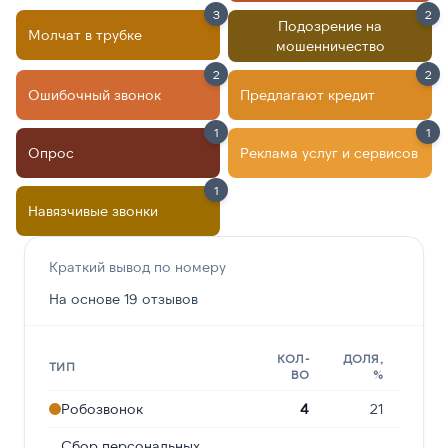
3
2
Подозрение на
Молчат в трубке
мошенничество
2
2
Ошибочный звонок
Предлагают кредит
1
1
Опрос
Реклама услуг и сервисов
1
Навязчивые звонки
Краткий вывод по номеру
На основе 19 отзывов
КОЛ-
ДОЛЯ,
ТИП
ВО
%
Робозвонок
4
21
Сбор персональных