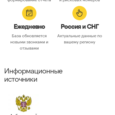
ГЕОЛОКАЦИЯ
Географическое
Россия
Ежедневно
Россия и СНГ
описание:
Часовые пояса:
Asia/Almaty, Asia/Anadyr,
База обновляется
Актуальные данные по
Asia/Aqtobe, Asia/Irkutsk,
новыми звонками и
вашему региону
Asia/Kamchatka,
отзывами
Asia/Krasnoyarsk, Asia/Magadan,
Asia/Novosibirsk, Asia/Omsk,
Asia/Sakhalin, Asia/Vladivostok,
Asia/Yakutsk, Asia/Yekaterinburg,
Информационные
Europe/Bucharest,
Europe/Moscow, Europe/Samara
источники
ВАЛИДАЦИЯ И ТИП
Валидный номер:
✓ Да
Возможный
—
номер: