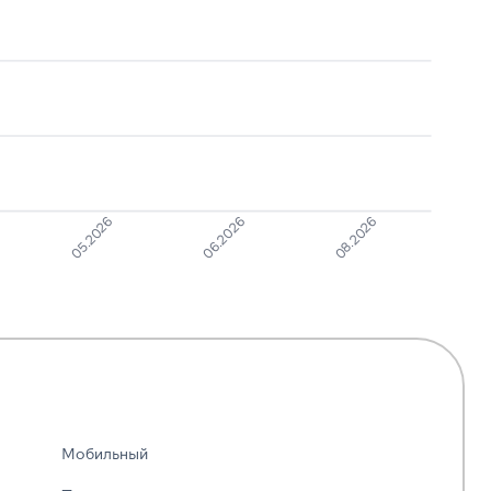
Предлагают
1
6
кредит
Ошибочный звонок
1
6
Молчат в трубке
1
6
05.2026
06.2026
08.2026
Мобильный
—