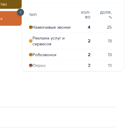
тво
1
КОЛ-
ДОЛЯ,
ТИП
ВО
%
ок
Навязчивые звонки
4
25
Реклама услуг и
2
13
сервисов
Робозвонок
2
13
Опрос
2
13
Угрозы или
1
6
давление
Подозрение на
1
6
мошенничество
Сбор
персональных
1
6
данных