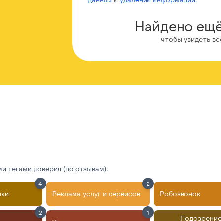
Найдено ещё
чтобы увидеть вс
 тегами доверия (по отзывам):
4
2
нки
Реклама услуг и сервисов
Робозвонок
2
1
Подозрение