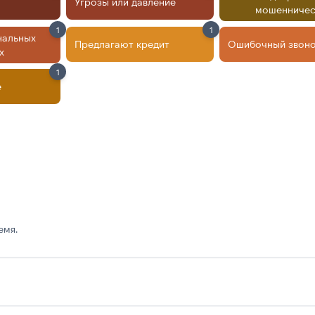
Угрозы или давление
мошенничес
1
1
нальных
Предлагают кредит
Ошибочный звон
х
1
е
емя.