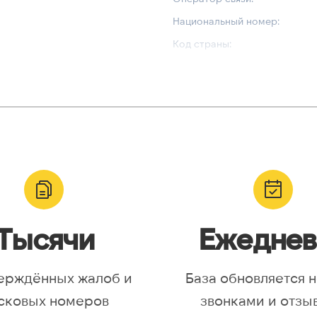
Национальный номер:
Код страны:
ВАЛИДАЦИЯ И ТИП
Валидный номер:
yr, Asia/Aqtobe, Asia/Irkutsk,
Возможный номер:
/Krasnoyarsk, Asia/Magadan,
Можно набрать международн
/Omsk, Asia/Sakhalin,
/Yakutsk, Asia/Yekaterinburg,
urope/Moscow, Europe/Samara
Тысячи
Ежеднев
ерждённых жалоб и
База обновляется 
сковых номеров
звонками и отзы