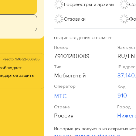
Госреестры и архивы
Со
Отзовики
Фо
ОБЩИЕ СВЕДЕНИЯ О НОМЕРЕ
Номер
Язык ус
79101280089
RU/EN
Реестр №16-22-006365
Тип
IP адрес
 соблюдает
Мобильный
37.140
андартов защиты
Оператор
Код
910
МТС
Страна
Город
Россия
Информация получена из открытых ис
данных
и
удалении информации.