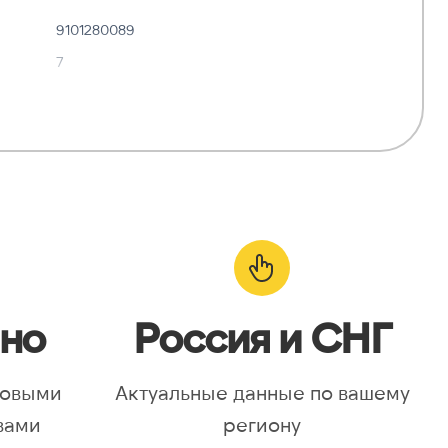
9101280089
7
✓ Да
—
о:
✓ Да
но
Россия и СНГ
новыми
Актуальные данные по вашему
вами
региону