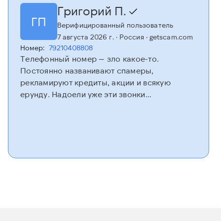
Григорий П.
ГП
Верифицированный пользователь
7 августа 2026 г.
· Россия
· getscam.com
Номер:
79210408808
Телефонный номер — зло какое-то.
Постоянно названивают спамеры,
рекламируют кредиты, акции и всякую
ерунду. Надоели уже эти звонки...