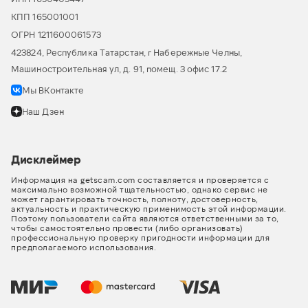
КПП 165001001
ОГРН 1211600061573
423824, Республика Татарстан, г Набережные Челны,
Машиностроительная ул, д. 91, помещ. 3 офис 17.2
Мы ВКонтакте
Наш Дзен
Дисклеймер
Информация на getscam.com составляется и проверяется с
максимально возможной тщательностью, однако сервис не
может гарантировать точность, полноту, достоверность,
актуальность и практическую применимость этой информации.
Поэтому пользователи сайта являются ответственными за то,
чтобы самостоятельно провести (либо организовать)
профессиональную проверку пригодности информации для
предполагаемого использования.