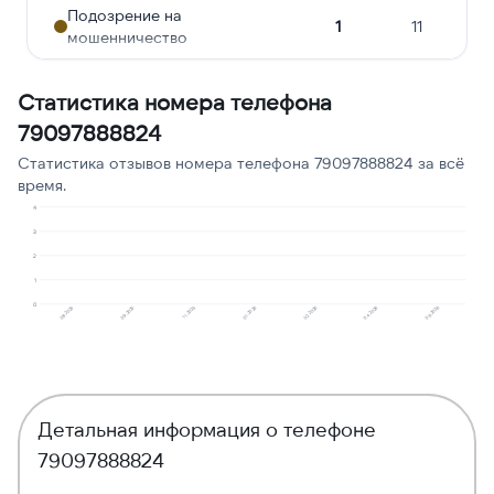
Подозрение на
1
11
мошенничество
Предлагают кредит
1
11
Статистика номера телефона
Сбор персональных
79097888824
1
11
данных
Статистика отзывов номера телефона 79097888824 за всё
Угрозы или давление
1
11
время.
4
3
2
1
0
09.2025
08.2025
06.2026
04.2026
02.2026
01.2026
11.2025
Детальная информация о телефоне
79097888824