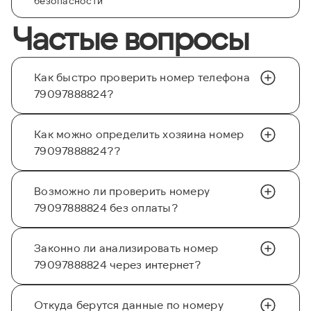
безопасности
Частые вопросы
Как быстро проверить номер телефона
79097888824?
Как можно определить хозяина номер
79097888824??
Возможно ли проверить номеру
79097888824 без оплаты?
Законно ли анализировать номер
79097888824 через интернет?
Откуда берутся данные по номеру