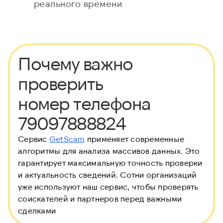
реального времени
Почему важно
проверить
номер телефона
79097888824
Сервис
GetScam
применяет современные
алгоритмы для анализа массивов данных. Это
гарантирует максимальную точность проверки
и актуальность сведений. Сотни организаций
уже используют наш сервис, чтобы проверять
соискателей и партнеров перед важными
сделками