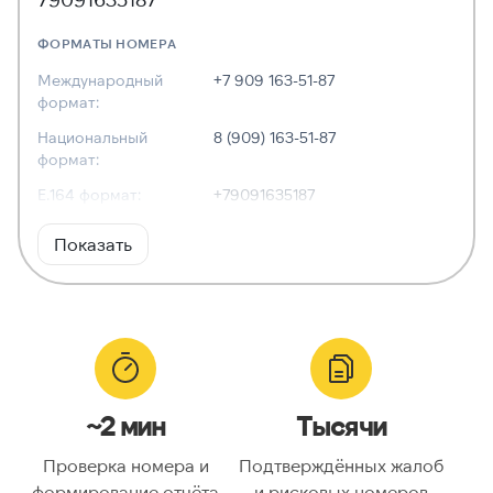
ФОРМАТЫ НОМЕРА
Международный
+7 909 163-51-87
формат:
Национальный
8 (909) 163-51-87
формат:
E.164 формат:
+79091635187
RFC3966
tel:+7-909-163-51-87
Показать
формат:
ХАРАКТЕРИСТИКИ
Тип номера:
Мобильный
Оператор связи:
Билайн
~2 мин
Тысячи
Национальный
9091635187
номер:
Проверка номера и
Подтверждённых жалоб
Код страны:
7
формирование отчёта
и рисковых номеров