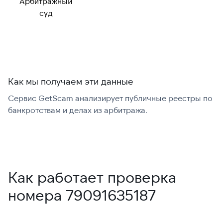
Арбитражный
Можно набрать
✓ Да
суд
международно:
Как мы получаем эти данные
Сервис GetScam анализирует публичные реестры по
С
банкротствам и делах из арбитража.
г
В
Как работает проверка
номера 79091635187