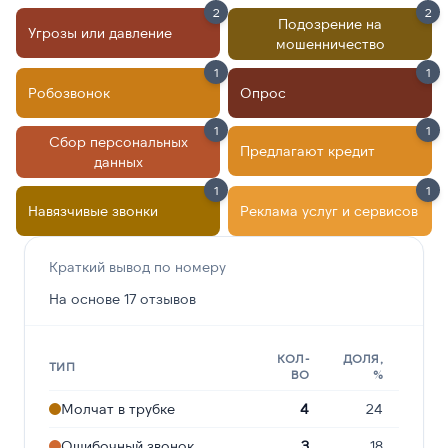
2
2
Подозрение на
Угрозы или давление
мошенничество
1
1
Робозвонок
Опрос
1
1
Сбор персональных
Предлагают кредит
данных
1
1
Навязчивые звонки
Реклама услуг и сервисов
Краткий вывод по номеру
На основе 17 отзывов
КОЛ-
ДОЛЯ,
ТИП
ВО
%
Молчат в трубке
4
24
Ошибочный звонок
3
18