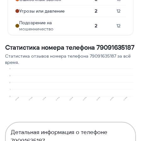
Угрозы или давление
2
12
Подозрение на
2
12
мошенничество
Робозвонок
1
6
Статистика номера телефона 79091635187
Опрос
1
6
Статистика отзывов номера телефона 79091635187 за всё
время.
Сбор персональных
1
6
данных
4
3
Предлагают кредит
1
6
2
1
Навязчивые звонки
1
6
0
01.2026
06.2026
12.2025
05.2026
10.2025
03.2026
09.2025
02.2026
07.2026
Реклама услуг и сервисов
1
6
Детальная информация о телефоне
79091635187