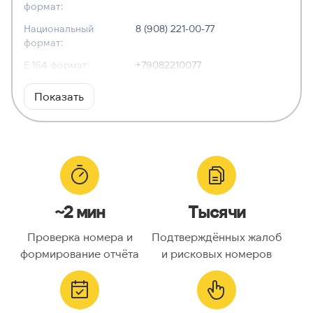
формат:
Национальный
8 (908) 221-00-77
формат:
E.164 формат:
+79082210077
RFC3966
tel:+7-908-221-00-77
Показать
формат:
ХАРАКТЕРИСТИКИ
Тип номера:
Мобильный
Оператор связи:
Tele2
~2 мин
Тысячи
Национальный
9082210077
номер:
Проверка номера и
Подтверждённых жалоб
Код страны:
7
формирование отчёта
и рисковых номеров
ГЕОЛОКАЦИЯ
Географическое
Россия