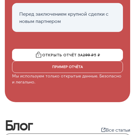
Перед заключением крупной сделки с
К
новым партнером
д
ОТКРЫТЬ ОТЧЁТ ЗА
299 ₽
5 ₽
ПРИМЕР ОТЧЁТА
Мы используем только открытые данные. Безопасно
и легально.
Блог
Все статьи