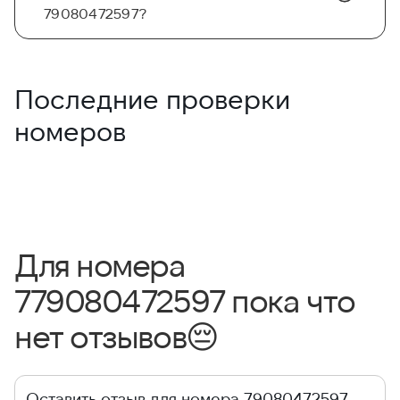
79080472597?
Последние проверки
номеров
Для номера
779080472597 пока что
нет отзывов
😔
Оставить отзыв для номера 79080472597