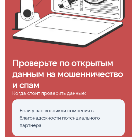
Проверьте по открытым
данным на мошенничество
и спам
Когда стоит проверить данные:
Если у вас возникли сомнения в
П
благонадежности потенциального
с
партнера
ф