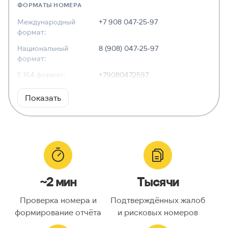
ФОРМАТЫ НОМЕРА
Международный
+7 908 047-25-97
формат:
Национальный
8 (908) 047-25-97
формат:
E.164 формат:
+79080472597
RFC3966
tel:+7-908-047-25-97
Показать
формат:
ХАРАКТЕРИСТИКИ
Тип номера:
Мобильный
Оператор связи:
Tele2
~2 мин
Тысячи
Национальный
9080472597
номер:
Проверка номера и
Подтверждённых жалоб
Код страны:
7
формирование отчёта
и рисковых номеров