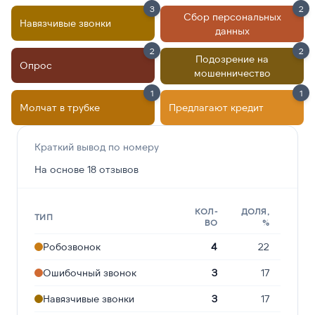
3
2
Сбор персональных
Навязчивые звонки
данных
2
2
Подозрение на
Опрос
мошенничество
1
1
Молчат в трубке
Предлагают кредит
Краткий вывод по номеру
На основе 18 отзывов
КОЛ-
ДОЛЯ,
ТИП
ВО
%
Робозвонок
4
22
Ошибочный звонок
3
17
Навязчивые звонки
3
17