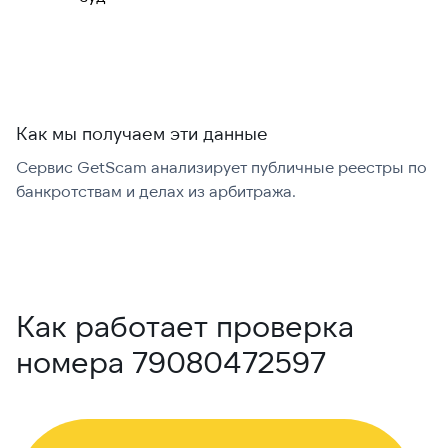
международно:
Как мы получаем эти данные
Сервис GetScam анализирует публичные реестры по
С
банкротствам и делах из арбитража.
г
В
Как работает проверка
номера 79080472597