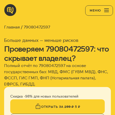
МЕНЮ
Главная
79080472597
Больше данных — меньше рисков
Проверяем 79080472597: что
скрывает владелец?
Полный отчёт по 79080472597 на основе
государственных баз: МВД, ФМС (ГУВМ МВД), ФНС,
ФССП, ГИС ГМП, ФНП (Нотариальная палата),
ЕФРСБ, ГИБДД.
Скидка -98% для новых пользователей
ОТКРЫТЬ ЗА
299 ₽
5 ₽