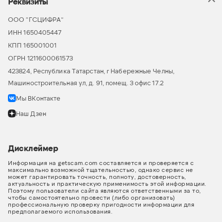
Реквизиты
ООО “ГСЦИФРА”
ИНН 1650405447
КПП 165001001
ОГРН 1211600061573
423824, Республика Татарстан, г Набережные Челны,
Машиностроительная ул, д. 91, помещ. 3 офис 17.2
Мы ВКонтакте
Наш Дзен
Дисклеймер
Информация на getscam.com составляется и проверяется с
максимально возможной тщательностью, однако сервис не
может гарантировать точность, полноту, достоверность,
актуальность и практическую применимость этой информации.
Поэтому пользователи сайта являются ответственными за то,
чтобы самостоятельно провести (либо организовать)
профессиональную проверку пригодности информации для
предполагаемого использования.