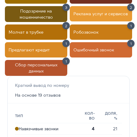
3
2
Подозрение на
Реклама услуг и сервисов
мошенничество
2
1
Молчат в трубке
Робозвонок
1
1
Предлагают кредит
Ошибочный звонок
1
Сбор персональных
данных
Краткий вывод по номеру
На основе 19 отзывов
КОЛ-
ДОЛЯ,
ТИП
ВО
%
Навязчивые звонки
4
21