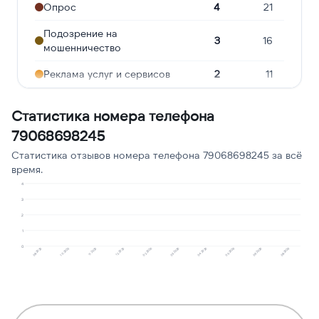
Опрос
4
21
Подозрение на
3
16
мошенничество
Реклама услуг и сервисов
2
11
Молчат в трубке
2
11
Статистика номера телефона
Робозвонок
1
5
79068698245
Предлагают кредит
1
5
Статистика отзывов номера телефона 79068698245 за всё
время.
Ошибочный звонок
1
5
4
3
Сбор персональных
1
5
2
данных
1
0
08.2025
10.2025
11.2025
12.2025
02.2026
03.2026
04.2026
05.2026
06.2026
08.2026