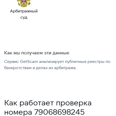
Возможный
—
номер:
Арбитражный
Можно набрать
✓ Да
суд
международно:
Как мы получаем эти данные
Сервис GetScam анализирует публичные реестры по
С
банкротствам и делах из арбитража.
г
В
Как работает проверка
номера 79068698245