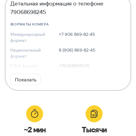
Детальная информация о телефоне
79068698245
ФОРМАТЫ НОМЕРА
Международный
+7 906 869-82-45
формат:
Национальный
8 (906) 869-82-45
формат:
E.164 формат:
+79068698245
RFC3966
tel:+7-906-869-82-45
Показать
формат:
ХАРАКТЕРИСТИКИ
Тип номера:
Мобильный
Оператор связи:
Билайн
~2 мин
Тысячи
Национальный
9068698245
номер: