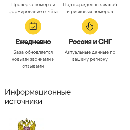
Проверка номера и
Подтверждённых жалоб
Код страны:
7
формирование отчёта
и рисковых номеров
ГЕОЛОКАЦИЯ
Географическое
Россия
Ежедневно
Россия и СНГ
описание:
Часовые пояса:
Asia/Almaty, Asia/Anadyr,
База обновляется
Актуальные данные по
Asia/Aqtobe, Asia/Irkutsk,
новыми звонками и
вашему региону
Asia/Kamchatka,
отзывами
Asia/Krasnoyarsk, Asia/Magadan,
Asia/Novosibirsk, Asia/Omsk,
Asia/Sakhalin, Asia/Vladivostok,
Asia/Yakutsk, Asia/Yekaterinburg,
Информационные
Europe/Bucharest,
Europe/Moscow, Europe/Samara
источники
ВАЛИДАЦИЯ И ТИП
Валидный номер:
✓ Да