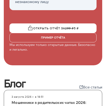
незнакомому лицу
с
ф
ОТКРЫТЬ ОТЧЁТ ЗА
299 ₽
5 ₽
ПРИМЕР ОТЧЁТА
Мы используем только открытые данные. Безопасно
и легально.
Блог
Все статьи
3 августа 2026 г. в 18:51
Мошенники в родительских чатах 2026: