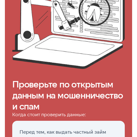
Проверьте по открытым
данным на мошенничество
и спам
Когда стоит проверить данные:
Перед тем, как выдать частный займ
П