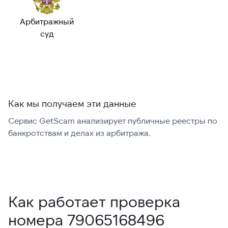
Возможный
—
номер:
Арбитражный
Можно набрать
✓ Да
суд
международно:
Как мы получаем эти данные
Сервис GetScam анализирует публичные реестры по
С
банкротствам и делах из арбитража.
г
В
Как работает проверка
номера 79065168496