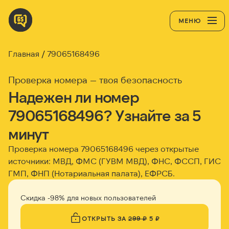
МЕНЮ
Главная
79065168496
Проверка номера — твоя безопасность
Надежен ли номер
79065168496? Узнайте за 5
минут
Проверка номера 79065168496 через открытые
источники: МВД, ФМС (ГУВМ МВД), ФНС, ФССП, ГИС
ГМП, ФНП (Нотариальная палата), ЕФРСБ.
Скидка -98% для новых пользователей
ОТКРЫТЬ ЗА
299 ₽
5 ₽