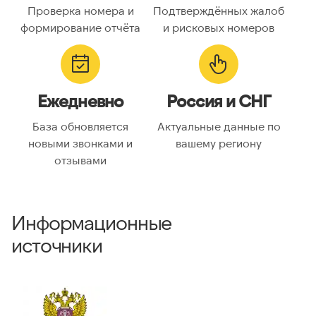
Проверка номера и
Подтверждённых жалоб
Код страны:
7
формирование отчёта
и рисковых номеров
ГЕОЛОКАЦИЯ
Географическое
Россия
Ежедневно
Россия и СНГ
описание:
Часовые пояса:
Asia/Almaty, Asia/Anadyr,
База обновляется
Актуальные данные по
Asia/Aqtobe, Asia/Irkutsk,
новыми звонками и
вашему региону
Asia/Kamchatka,
отзывами
Asia/Krasnoyarsk, Asia/Magadan,
Asia/Novosibirsk, Asia/Omsk,
Asia/Sakhalin, Asia/Vladivostok,
Asia/Yakutsk, Asia/Yekaterinburg,
Информационные
Europe/Bucharest,
Europe/Moscow, Europe/Samara
источники
ВАЛИДАЦИЯ И ТИП
Валидный номер:
✓ Да