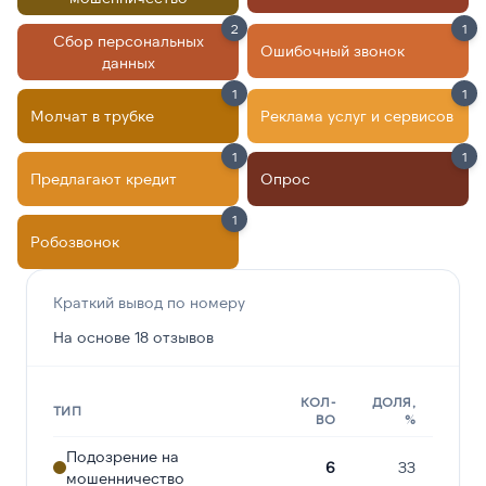
2
1
Сбор персональных
Ошибочный звонок
данных
1
1
Молчат в трубке
Реклама услуг и сервисов
1
1
Предлагают кредит
Опрос
1
Робозвонок
Краткий вывод по номеру
На основе 18 отзывов
КОЛ-
ДОЛЯ,
ТИП
ВО
%
Подозрение на
6
33
мошенничество