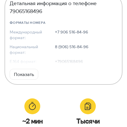
Детальная информация о телефоне
79065168496
ФОРМАТЫ НОМЕРА
Международный
+7 906 516-84-96
формат:
Национальный
8 (906) 516-84-96
формат:
E.164 формат:
+79065168496
RFC3966
tel:+7-906-516-84-96
Показать
формат:
ХАРАКТЕРИСТИКИ
Тип номера:
Мобильный
Оператор связи:
Билайн
~2 мин
Тысячи
Национальный
9065168496
номер: