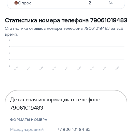
Опрос
2
14
Молчат в трубке
1
7
Статистика номера телефона 79061019483
Сбор персональных
1
7
Статистика отзывов номера телефона 79061019483 за всё
данных
время.
Ошибочный звонок
1
7
4
3
Угрозы или давление
1
7
2
1
0
12.2025
05.2026
10.2025
03.2026
09.2025
02.2026
08.2025
01.2026
07.2026
Детальная информация о телефоне
79061019483
ФОРМАТЫ НОМЕРА
Международный
+7 906 101-94-83