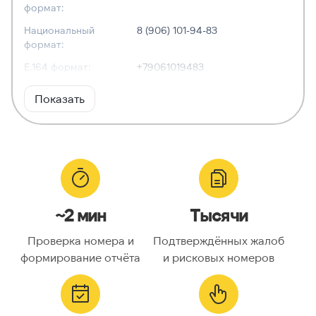
формат:
Национальный
8 (906) 101-94-83
формат:
E.164 формат:
+79061019483
RFC3966
tel:+7-906-101-94-83
Показать
формат:
ХАРАКТЕРИСТИКИ
Тип номера:
Мобильный
Оператор связи:
Билайн
~2 мин
Тысячи
Национальный
9061019483
номер:
Проверка номера и
Подтверждённых жалоб
Код страны:
7
формирование отчёта
и рисковых номеров
ГЕОЛОКАЦИЯ
Географическое
Россия