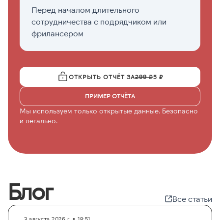
Перед началом длительного
П
сотрудничества с подрядчиком или
а
фрилансером
ОТКРЫТЬ ОТЧЁТ ЗА
299 ₽
5 ₽
ПРИМЕР ОТЧЁТА
Мы используем только открытые данные. Безопасно
и легально.
Блог
Все статьи
3 августа 2026 г. в 18:51