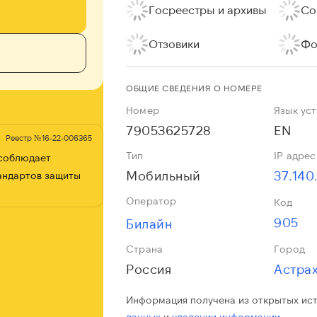
Госреестры и архивы
Со
Отзовики
Фо
ОБЩИЕ СВЕДЕНИЯ О НОМЕРЕ
Номер
Язык ус
79053625728
EN
Реестр №16-22-006365
Тип
IP адрес
 соблюдает
Мобильный
37.140
андартов защиты
Оператор
Код
905
Билайн
Страна
Город
Россия
Астрах
Информация получена из открытых ис
данных
и
удалении информации.