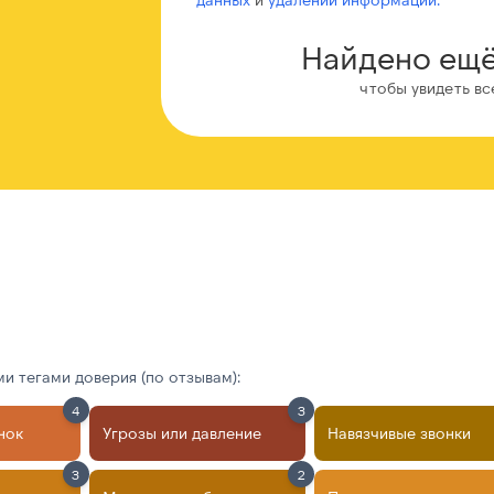
Найдено ещё
чтобы увидеть вс
 тегами доверия (по отзывам):
4
3
нок
Угрозы или давление
Навязчивые звонки
3
2