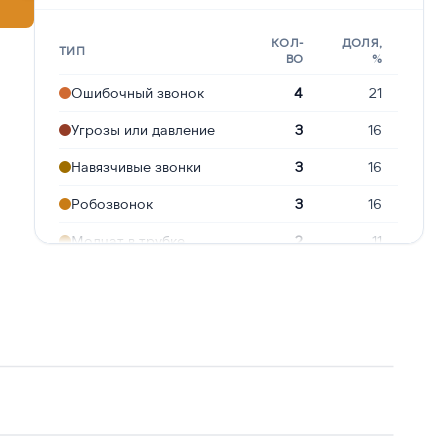
КОЛ-
ДОЛЯ,
ТИП
ВО
%
Ошибочный звонок
4
21
Угрозы или давление
3
16
Навязчивые звонки
3
16
Робозвонок
3
16
Молчат в трубке
2
11
Предлагают кредит
2
11
Опрос
1
5
Реклама услуг и
1
5
сервисов