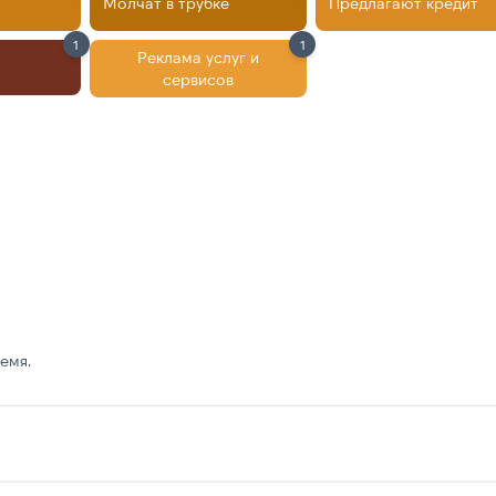
Молчат в трубке
Предлагают кредит
1
1
Реклама услуг и
сервисов
емя.