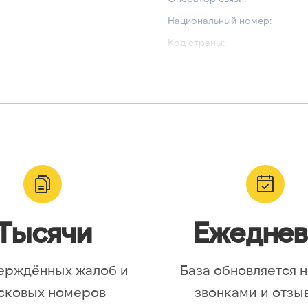
Национальный номер:
Код страны:
ВАЛИДАЦИЯ И ТИП
Валидный номер:
yr, Asia/Aqtobe, Asia/Irkutsk,
Возможный номер:
/Krasnoyarsk, Asia/Magadan,
Можно набрать международн
/Omsk, Asia/Sakhalin,
/Yakutsk, Asia/Yekaterinburg,
urope/Moscow, Europe/Samara
Тысячи
Ежеднев
ерждённых жалоб и
База обновляется 
сковых номеров
звонками и отзы