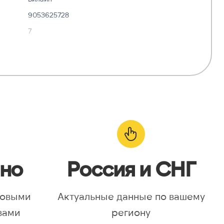
9053625728
7
✓ Да
—
о:
✓ Да
но
Россия и СНГ
новыми
Актуальные данные по вашему
вами
региону