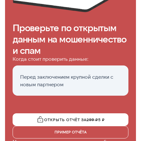
Проверьте по открытым
данным на мошенничество
и спам
Когда стоит проверить данные:
Перед заключением крупной сделки с
Е
новым партнером
ч
ОТКРЫТЬ ОТЧЁТ ЗА
299 ₽
5 ₽
ПРИМЕР ОТЧЁТА