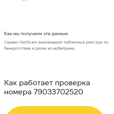
международно:
Как мы получаем эти данные
Сервис GetScam анализирует публичные реестры по
С
банкротствам и делах из арбитража.
г
В
Как работает проверка
номера 79033702520