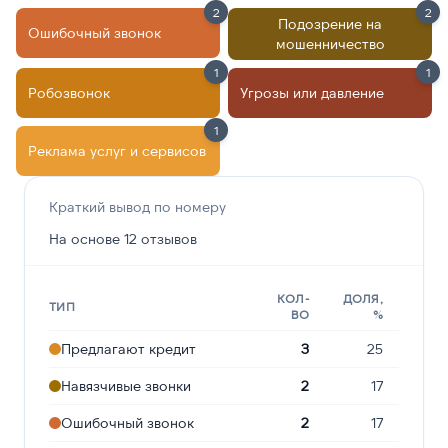
2
2
Подозрение на
Ошибочный звонок
мошенничество
1
1
Робозвонок
Угрозы или давление
1
Реклама услуг и сервисов
Краткий вывод по номеру
На основе 12 отзывов
КОЛ-
ДОЛЯ,
ТИП
ВО
%
Предлагают кредит
3
25
Навязчивые звонки
2
17
Ошибочный звонок
2
17