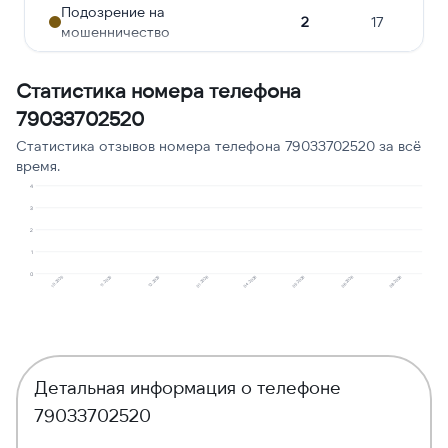
Подозрение на
2
17
мошенничество
Робозвонок
1
8
Статистика номера телефона
Угрозы или давление
1
8
79033702520
Реклама услуг и сервисов
1
8
Статистика отзывов номера телефона 79033702520 за всё
время.
4
3
2
1
0
10.2025
11.2025
12.2025
01.2026
04.2026
05.2026
06.2026
08.2026
Детальная информация о телефоне
79033702520