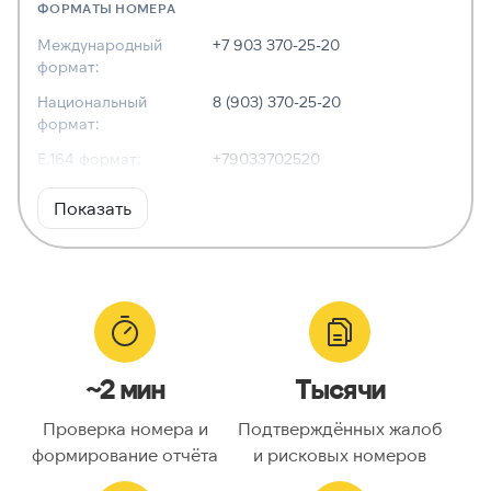
ФОРМАТЫ НОМЕРА
Международный
+7 903 370-25-20
формат:
Национальный
8 (903) 370-25-20
формат:
E.164 формат:
+79033702520
RFC3966
tel:+7-903-370-25-20
Показать
формат:
ХАРАКТЕРИСТИКИ
Тип номера:
Мобильный
Оператор связи:
Билайн
~2 мин
Тысячи
Национальный
9033702520
номер:
Проверка номера и
Подтверждённых жалоб
Код страны:
7
формирование отчёта
и рисковых номеров