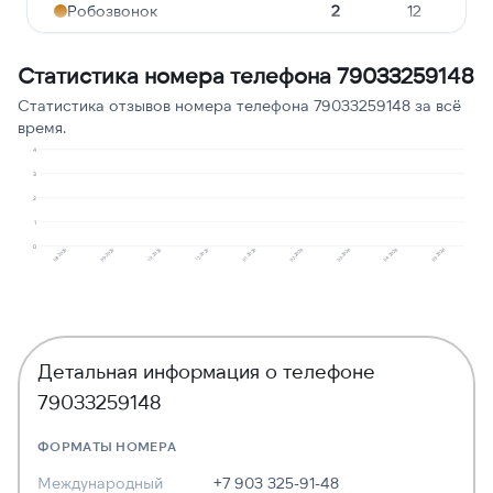
Робозвонок
2
12
Угрозы или давление
2
12
Статистика номера телефона 79033259148
Молчат в трубке
1
6
Статистика отзывов номера телефона 79033259148 за всё
время.
Реклама услуг и сервисов
1
6
4
Сбор персональных
3
1
6
данных
2
1
0
12.2025
04.2026
10.2025
03.2026
09.2025
02.2026
08.2025
01.2026
05.2026
Детальная информация о телефоне
79033259148
ФОРМАТЫ НОМЕРА
Международный
+7 903 325-91-48