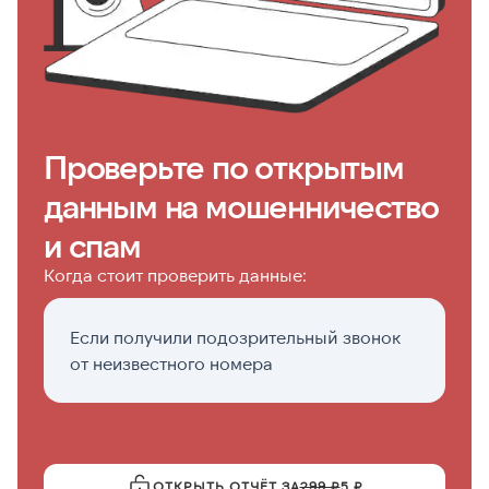
Проверьте по открытым
данным на мошенничество
и спам
Когда стоит проверить данные:
Если получили подозрительный звонок
П
от неизвестного номера
с
ОТКРЫТЬ ОТЧЁТ ЗА
299 ₽
5 ₽