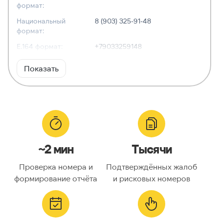
формат:
Национальный
8 (903) 325-91-48
формат:
E.164 формат:
+79033259148
RFC3966
tel:+7-903-325-91-48
Показать
формат:
ХАРАКТЕРИСТИКИ
Тип номера:
Мобильный
Оператор связи:
Билайн
~2 мин
Тысячи
Национальный
9033259148
номер:
Проверка номера и
Подтверждённых жалоб
Код страны:
7
формирование отчёта
и рисковых номеров
ГЕОЛОКАЦИЯ
Географическое
Россия