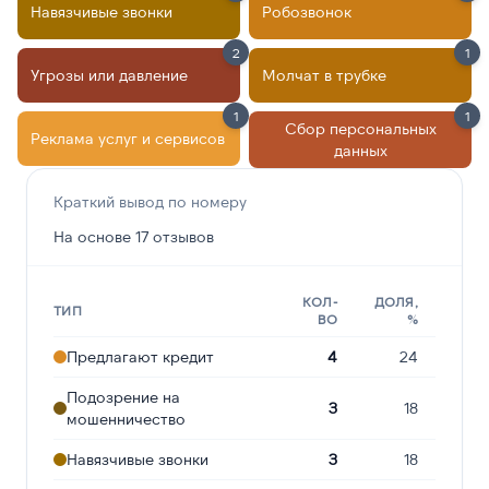
Навязчивые звонки
Робозвонок
2
1
Угрозы или давление
Молчат в трубке
1
1
Сбор персональных
Реклама услуг и сервисов
данных
Краткий вывод по номеру
На основе 17 отзывов
КОЛ-
ДОЛЯ,
ТИП
ВО
%
Предлагают кредит
4
24
Подозрение на
3
18
мошенничество
Навязчивые звонки
3
18