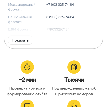
Международный
+7 903 325-74-84
формат:
Национальный
8 (903) 325-74-84
формат:
E.164 формат:
+79033257484
RFC3966
tel:+7-903-325-74-84
Показать
формат:
ХАРАКТЕРИСТИКИ
Тип номера:
Мобильный
Оператор связи:
Билайн
~2 мин
Тысячи
Национальный
9033257484
номер:
Проверка номера и
Подтверждённых жалоб
Код страны:
7
формирование отчёта
и рисковых номеров
ГЕОЛОКАЦИЯ