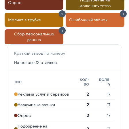
Опрос
мошенничество
2
1
Молчат в трубке
Ошибочный звонок
1
Сбор персональных
данных
Краткий вывод по номеру
На основе 12 отзывов
КОЛ-
ДОЛЯ,
ТИП
ВО
%
Реклама услуг и сервисов
2
17
Навязчивые звонки
2
17
Опрос
2
17
Подозрение на
2
17