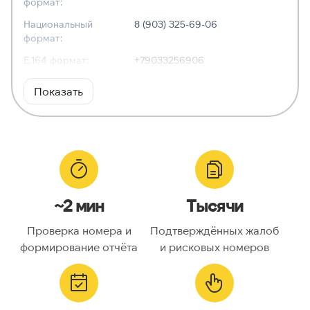
формат:
Национальный
8 (903) 325-69-06
формат:
E.164 формат:
+79033256906
RFC3966
tel:+7-903-325-69-06
Показать
формат:
ХАРАКТЕРИСТИКИ
Тип номера:
Мобильный
Оператор связи:
Билайн
~2 мин
Тысячи
Национальный
9033256906
номер:
Проверка номера и
Подтверждённых жалоб
Код страны:
7
формирование отчёта
и рисковых номеров
ГЕОЛОКАЦИЯ
Географическое
Россия