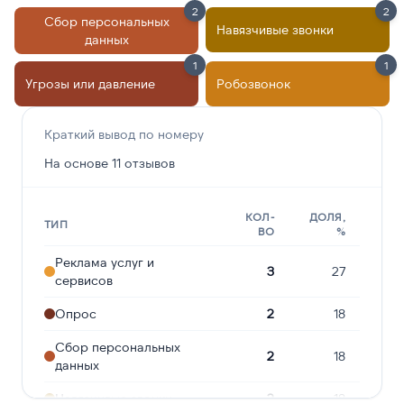
2
2
Сбор персональных
Навязчивые звонки
данных
1
1
Угрозы или давление
Робозвонок
Краткий вывод по номеру
На основе 11 отзывов
КОЛ-
ДОЛЯ,
ТИП
ВО
%
Реклама услуг и
3
27
сервисов
Опрос
2
18
Сбор персональных
2
18
данных
Навязчивые звонки
2
18