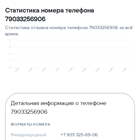
Статистика номера телефона
Угрозы или давление
1
9
79033256906
Робозвонок
1
9
Статистика отзывов номера телефона 79033256906 за всё
время.
4
3
2
1
0
11.2025
05.2026
10.2025
04.2026
09.2025
03.2026
08.2025
12.2025
07.2026
Детальная информация о телефоне
79033256906
ФОРМАТЫ НОМЕРА
Международный
+7 903 325-69-06