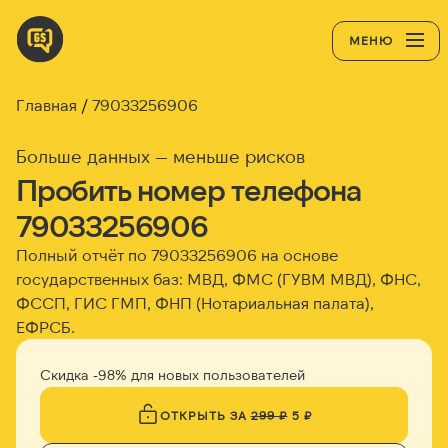
МЕНЮ
Главная
79033256906
Больше данных — меньше рисков
Пробить номер телефона
79033256906
Полный отчёт по 79033256906 на основе
государственных баз: МВД, ФМС (ГУВМ МВД), ФНС,
ФССП, ГИС ГМП, ФНП (Нотариальная палата),
ЕФРСБ.
Скидка -98% для новых пользователей
ОТКРЫТЬ ЗА
299 ₽
5 ₽