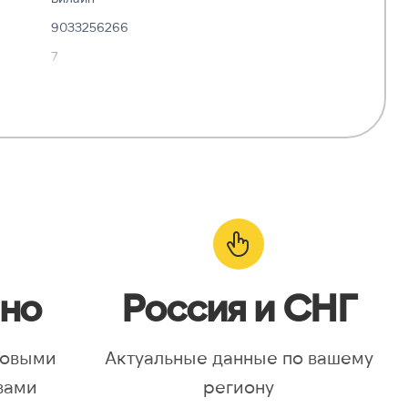
9033256266
7
✓ Да
—
о:
✓ Да
но
Россия и СНГ
новыми
Актуальные данные по вашему
вами
региону