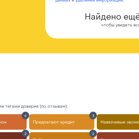
Найдено ещё
чтобы увидеть вс
 тегами доверия (по отзывам):
4
3
нок
Предлагают кредит
Навязчивые звонк
2
2