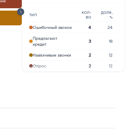
ние
1
КОЛ-
ДОЛЯ,
ТИП
ВО
%
Ошибочный звонок
4
24
Предлагают
3
18
кредит
Навязчивые звонки
2
12
Опрос
2
12
Робозвонок
2
12
Угрозы или
1
6
давление
Подозрение на
1
6
мошенничество
Реклама услуг и
1
6
сервисов