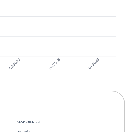
Молчат в трубке
1
6
07.2026
04.2026
03.2026
Мобильный
Билайн