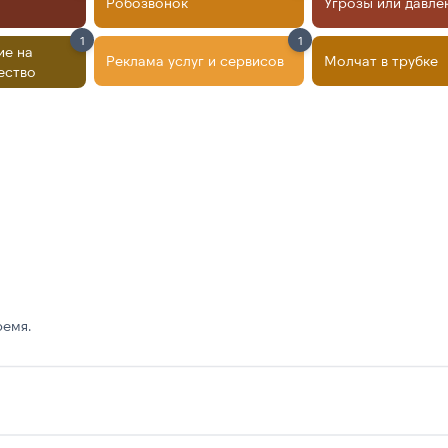
Робозвонок
Угрозы или давле
1
1
ие на
Реклама услуг и сервисов
Молчат в трубке
ество
ремя.