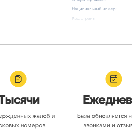
Национальный номер:
Код страны:
ВАЛИДАЦИЯ И ТИП
Валидный номер:
yr, Asia/Aqtobe, Asia/Irkutsk,
Возможный номер:
/Krasnoyarsk, Asia/Magadan,
Можно набрать международн
/Omsk, Asia/Sakhalin,
/Yakutsk, Asia/Yekaterinburg,
urope/Moscow, Europe/Samara
Тысячи
Ежеднев
ерждённых жалоб и
База обновляется 
сковых номеров
звонками и отзы