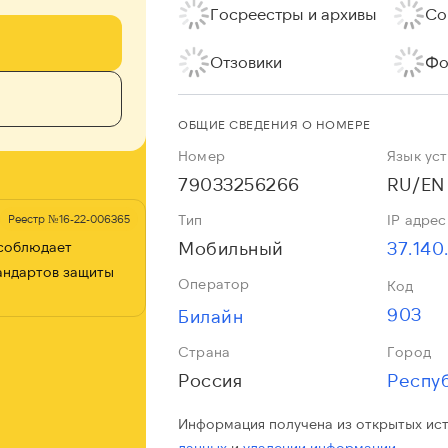
Госреестры и архивы
Со
Отзовики
Фо
ОБЩИЕ СВЕДЕНИЯ О НОМЕРЕ
Номер
Язык ус
79033256266
RU/EN
Тип
IP адрес
Реестр №16-22-006365
Мобильный
37.140
 соблюдает
андартов защиты
Оператор
Код
903
Билайн
Страна
Город
Россия
Респу
Информация получена из открытых ис
данных
и
удалении информации.