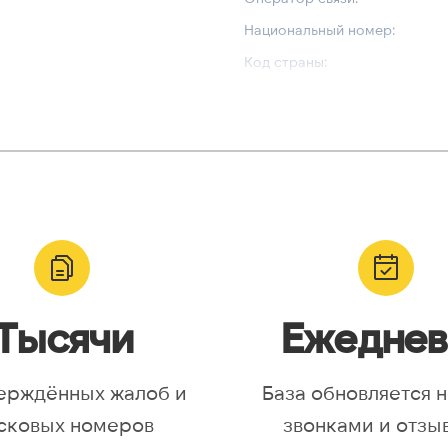
Национальный номер:
Код страны:
ВАЛИДАЦИЯ И ТИП
Валидный номер:
yr, Asia/Aqtobe, Asia/Irkutsk,
Возможный номер:
/Krasnoyarsk, Asia/Magadan,
Можно набрать международн
/Omsk, Asia/Sakhalin,
/Yakutsk, Asia/Yekaterinburg,
urope/Moscow, Europe/Samara
Тысячи
Ежеднев
ерждённых жалоб и
База обновляется 
сковых номеров
звонками и отзы