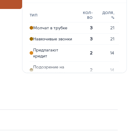
КОЛ-
ДОЛЯ,
ТИП
ВО
%
Молчат в трубке
3
21
Навязчивые звонки
3
21
Предлагают
2
14
кредит
Подозрение на
2
14
мошенничество
Опрос
1
7
Сбор
персональных
1
7
данных
Угрозы или
1
7
давление