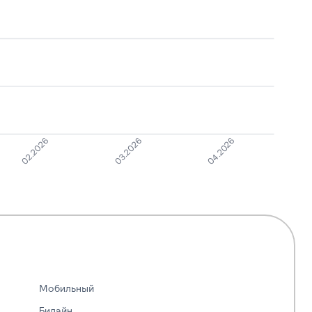
Робозвонок
1
7
04.2026
03.2026
02.2026
Мобильный
Билайн