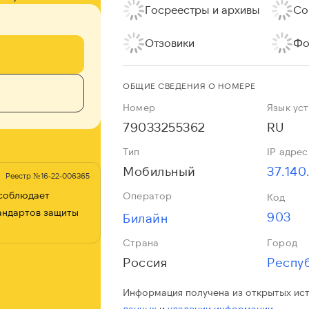
Госреестры и архивы
Со
Отзовики
Фо
ОБЩИЕ СВЕДЕНИЯ О НОМЕРЕ
Номер
Язык ус
79033255362
RU
Тип
IP адрес
Мобильный
37.140
Реестр №16-22-006365
 соблюдает
Оператор
Код
андартов защиты
903
Билайн
Страна
Город
Россия
Респу
Информация получена из открытых ис
данных
и
удалении информации.