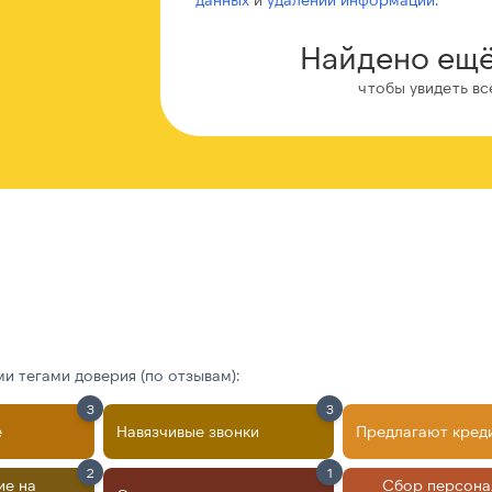
Найдено ещё
чтобы увидеть вс
 тегами доверия (по отзывам):
3
3
е
Навязчивые звонки
Предлагают кред
2
1
ие на
Сбор персона