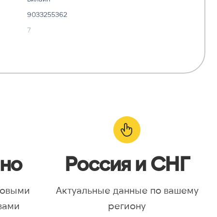
9033255362
7
✓ Да
—
о:
✓ Да
но
Россия и СНГ
новыми
Актуальные данные по вашему
вами
региону