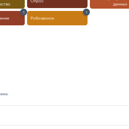
Опрос
ество
данных
1
1
ление
Робозвонок
емя.