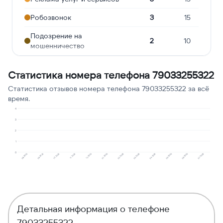
Робозвонок
3
15
Подозрение на
2
10
мошенничество
Угрозы или давление
2
10
Статистика номера телефона 79033255322
Ошибочный звонок
2
10
Статистика отзывов номера телефона 79033255322 за всё
время.
Молчат в трубке
2
10
4
Сбор персональных
3
1
5
данных
2
1
Навязчивые звонки
1
5
0
10.2025
01.2026
04.2026
07.2026
08.2025
11.2025
02.2026
05.2026
09.2025
12.2025
03.2026
06.2026
Детальная информация о телефоне
79033255322