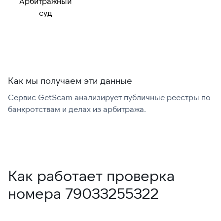
Арбитражный
Можно набрать
✓ Да
суд
международно:
Как мы получаем эти данные
Сервис GetScam анализирует публичные реестры по
С
банкротствам и делах из арбитража.
г
В
Как работает проверка
номера 79033255322