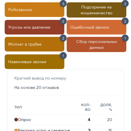
3
2
Подозрение на
Робозвонок
мошенничество
2
2
Угрозы или давление
Ошибочный звонок
2
1
Сбор персональных
Молчат в трубке
данных
1
Навязчивые звонки
Краткий вывод по номеру
На основе 20 отзывов
КОЛ-
ДОЛЯ,
ТИП
ВО
%
Опрос
4
20
Реклама услуг и сервисов
3
15