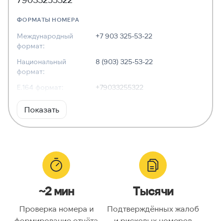
ФОРМАТЫ НОМЕРА
Международный
+7 903 325-53-22
формат:
Национальный
8 (903) 325-53-22
формат:
E.164 формат:
+79033255322
RFC3966
tel:+7-903-325-53-22
Показать
формат:
ХАРАКТЕРИСТИКИ
Тип номера:
Мобильный
Оператор связи:
Билайн
~2 мин
Тысячи
Национальный
9033255322
номер:
Проверка номера и
Подтверждённых жалоб
Код страны:
7
формирование отчёта
и рисковых номеров