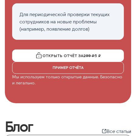
Для периодической проверки текущих
П
сотрудников на новые проблемы
а
(например, появление долгов)
ОТКРЫТЬ ОТЧЁТ ЗА
299 ₽
5 ₽
ПРИМЕР ОТЧЁТА
Мы используем только открытые данные. Безопасно
и легально.
Блог
Все статьи