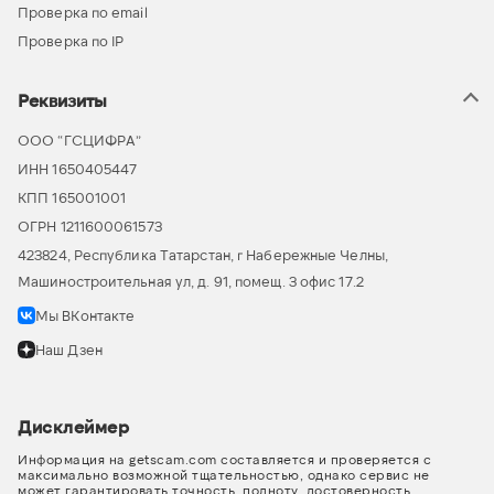
Проверка по email
Проверка по IP
Реквизиты
ООО “ГСЦИФРА”
ИНН 1650405447
КПП 165001001
ОГРН 1211600061573
423824, Республика Татарстан, г Набережные Челны,
Машиностроительная ул, д. 91, помещ. 3 офис 17.2
Мы ВКонтакте
Наш Дзен
Дисклеймер
Информация на getscam.com составляется и проверяется с
максимально возможной тщательностью, однако сервис не
может гарантировать точность, полноту, достоверность,