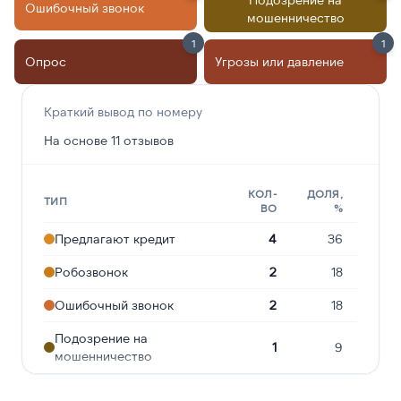
Ошибочный звонок
мошенничество
1
1
Опрос
Угрозы или давление
Краткий вывод по номеру
На основе 11 отзывов
КОЛ-
ДОЛЯ,
ТИП
ВО
%
Предлагают кредит
4
36
Робозвонок
2
18
Ошибочный звонок
2
18
Подозрение на
1
9
мошенничество
Опрос
1
9