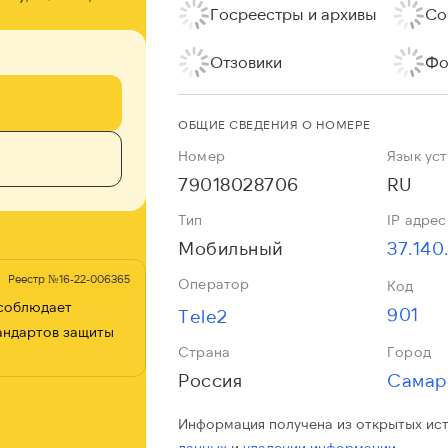
Госреестры и архивы
Со
Отзовики
Фо
ОБЩИЕ СВЕДЕНИЯ О НОМЕРЕ
Номер
Язык ус
79018028706
RU
Тип
IP адрес
Мобильный
37.140
Реестр №16-22-006365
Оператор
Код
 соблюдает
901
Tele2
андартов защиты
Страна
Город
Россия
Самар
Информация получена из открытых ис
данных
и
удалении информации.