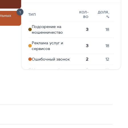
1
КОЛ-
ДОЛЯ,
ТИП
льных
ВО
%
Подозрение на
3
18
мошенничество
Реклама услуг и
3
18
сервисов
Ошибочный звонок
2
12
Молчат в трубке
2
12
Предлагают
2
12
кредит
Опрос
2
12
Робозвонок
1
6
Навязчивые звонки
1
6