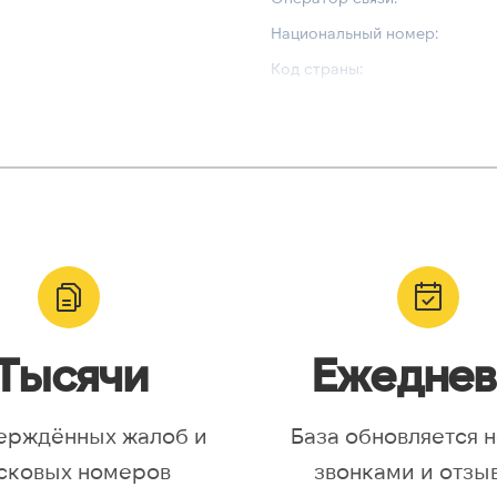
Национальный номер:
Код страны:
ВАЛИДАЦИЯ И ТИП
Валидный номер:
yr, Asia/Aqtobe, Asia/Irkutsk,
Возможный номер:
/Krasnoyarsk, Asia/Magadan,
Можно набрать международн
/Omsk, Asia/Sakhalin,
/Yakutsk, Asia/Yekaterinburg,
urope/Moscow, Europe/Samara
Тысячи
Ежеднев
ерждённых жалоб и
База обновляется 
сковых номеров
звонками и отзы