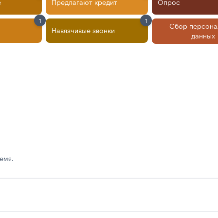
е
Предлагают кредит
Опрос
1
1
Сбор персона
Навязчивые звонки
данных
емя.