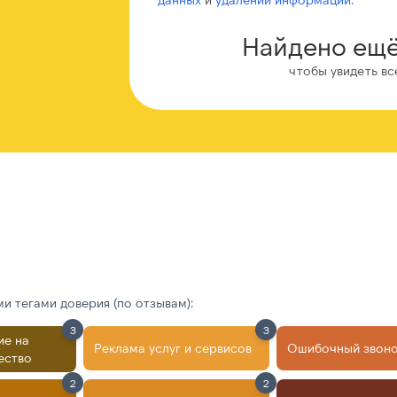
Найдено ещё
чтобы увидеть вс
 тегами доверия (по отзывам):
3
3
ие на
Реклама услуг и сервисов
Ошибочный звон
ество
2
2