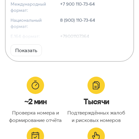
Международный
+7 900 110-73-64
формат:
Национальный
8 (900) 110-73-64
формат:
E.164 формат:
+79001107364
RFC3966
tel:+7-900-110-73-64
Показать
формат:
ХАРАКТЕРИСТИКИ
Тип номера:
Мобильный
Оператор связи:
Tele2
~2 мин
Тысячи
Национальный
9001107364
номер:
Проверка номера и
Подтверждённых жалоб
Код страны:
7
формирование отчёта
и рисковых номеров
ГЕОЛОКАЦИЯ