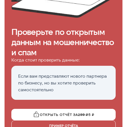
Проверьте по открытым
данным на мошенничество
и спам
Когда стоит проверить данные:
Если вам представляют нового партнера
К
по бизнесу, но вы хотите проверить
пр
самостоятельно
ч
ОТКРЫТЬ ОТЧЁТ ЗА
299 ₽
5 ₽
ПРИМЕР ОТЧЁТА