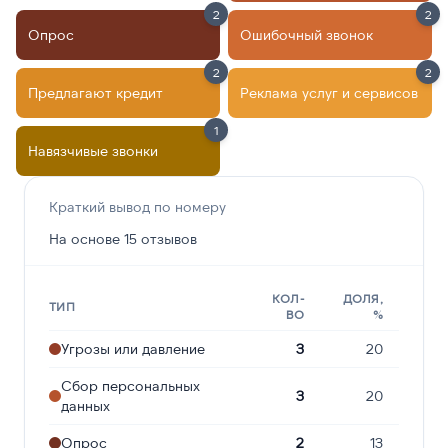
2
2
Опрос
Ошибочный звонок
2
2
Предлагают кредит
Реклама услуг и сервисов
1
Навязчивые звонки
Краткий вывод по номеру
На основе 15 отзывов
КОЛ-
ДОЛЯ,
ТИП
ВО
%
Угрозы или давление
3
20
Сбор персональных
3
20
данных
Опрос
2
13