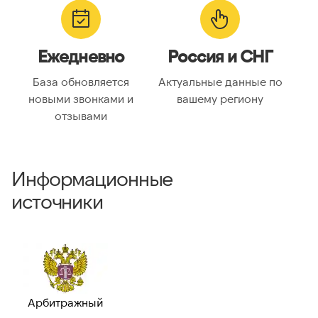
ГЕОЛОКАЦИЯ
Географическое
—
Ежедневно
Россия и СНГ
описание:
Часовые пояса:
—
База обновляется
Актуальные данные по
новыми звонками и
вашему региону
отзывами
ВАЛИДАЦИЯ И ТИП
Валидный номер:
✗ Нет
Возможный
—
Информационные
номер:
источники
Можно набрать
—
международно:
Арбитражный