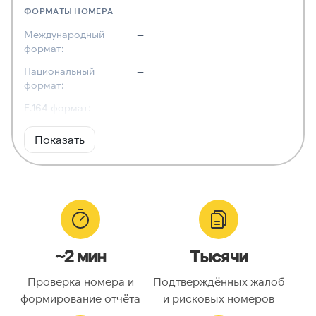
ФОРМАТЫ НОМЕРА
Международный
—
формат:
Национальный
—
формат:
E.164 формат:
—
RFC3966
—
Показать
формат:
ХАРАКТЕРИСТИКИ
Тип номера:
—
Оператор связи:
—
~2 мин
Тысячи
Национальный
—
номер:
Проверка номера и
Подтверждённых жалоб
Код страны:
—
формирование отчёта
и рисковых номеров