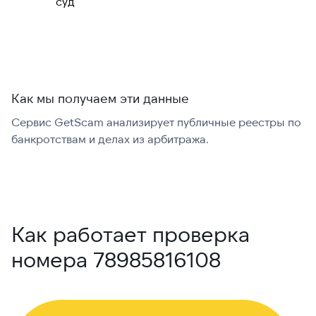
суд
Как мы получаем эти данные
Сервис GetScam анализирует публичные реестры по
С
банкротствам и делах из арбитража.
г
В
Как работает проверка
номера 78985816108