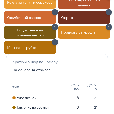
Реклама услуг и сервисов
данных
1
1
Ошибочный звонок
Опрос
1
1
Подозрение на
Предлагают кредит
мошенничество
1
Молчат в трубке
Краткий вывод по номеру
На основе 14 отзывов
КОЛ-
ДОЛЯ,
ТИП
ВО
%
Робозвонок
3
21
Навязчивые звонки
3
21