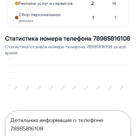
Реклама услуг и сервисов
2
14
Сбор персональных
1
7
данных
Ошибочный звонок
1
7
Статистика номера телефона 78985816108
Опрос
1
7
Статистика отзывов номера телефона 78985816108 за всё
время.
Подозрение на
1
7
мошенничество
4
3
Предлагают кредит
1
7
2
1
Молчат в трубке
1
7
0
08.2025
12.2025
01.2026
02.2026
03.2026
04.2026
05.2026
06.2026
07.2026
08.2026
Детальная информация о телефоне
78985816108