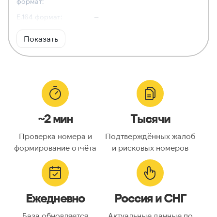
формат:
E.164 формат:
—
RFC3966
—
Показать
формат:
ХАРАКТЕРИСТИКИ
Тип номера:
—
Оператор связи:
—
~2 мин
Тысячи
Национальный
—
номер:
Проверка номера и
Подтверждённых жалоб
Код страны:
—
формирование отчёта
и рисковых номеров
ГЕОЛОКАЦИЯ
Географическое
—
Ежедневно
Россия и СНГ
описание:
Часовые пояса:
—
База обновляется
Актуальные данные по