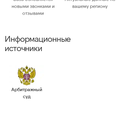
новыми звонками и
вашему региону
отзывами
ВАЛИДАЦИЯ И ТИП
Валидный номер:
✗ Нет
Возможный
—
Информационные
номер:
источники
Можно набрать
—
международно:
Арбитражный
суд