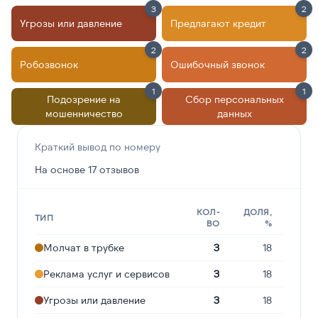
3
2
Угрозы или давление
Предлагают кредит
2
2
Робозвонок
Ошибочный звонок
1
1
Подозрение на
Сбор персональных
мошенничество
данных
Краткий вывод по номеру
На основе 17 отзывов
КОЛ-
ДОЛЯ,
ТИП
ВО
%
Молчат в трубке
3
18
Реклама услуг и сервисов
3
18
Угрозы или давление
3
18