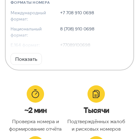
ФОРМАТЫ НОМЕРА
Международный
+7 708 910 0698
формат:
Национальный
8 (708) 910 0698
формат:
E.164 формат:
+77089100698
RFC3966
tel:+7-708-910-0698
Показать
формат:
ХАРАКТЕРИСТИКИ
Тип номера:
Мобильный
Оператор связи:
АЛТЕЛ
~2 мин
Тысячи
Национальный
7089100698
номер:
Проверка номера и
Подтверждённых жалоб
Код страны:
7
формирование отчёта
и рисковых номеров