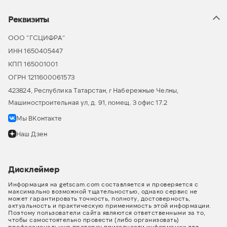
Реквизиты
ООО “ГСЦИФРА”
ИНН 1650405447
КПП 165001001
ОГРН 1211600061573
423824, Республика Татарстан, г Набережные Челны,
Машиностроительная ул, д. 91, помещ. 3 офис 17.2
Мы ВКонтакте
Наш Дзен
Дисклеймер
Информация на getscam.com составляется и проверяется с
максимально возможной тщательностью, однако сервис не
может гарантировать точность, полноту, достоверность,
актуальность и практическую применимость этой информации.
Поэтому пользователи сайта являются ответственными за то,
чтобы самостоятельно провести (либо организовать)
профессиональную проверку пригодности информации для