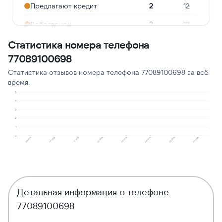
Предлагают кредит
2
12
Робозвонок
2
12
Ошибочный звонок
2
12
Статистика номера телефона
77089100698
Подозрение на
1
6
мошенничество
Статистика отзывов номера телефона 77089100698 за всё
время.
Сбор персональных
1
6
5
данных
4
3
2
1
0
09.2025
10.2025
11.2025
01.2026
03.2026
04.2026
05.2026
07.2026
Детальная информация о телефоне
77089100698