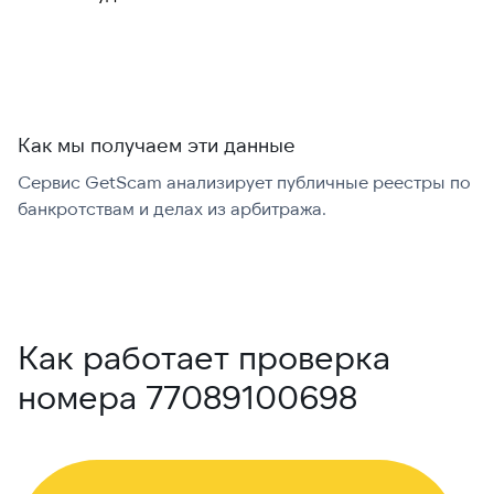
международно:
Как мы получаем эти данные
Сервис GetScam анализирует публичные реестры по
С
банкротствам и делах из арбитража.
г
В
Как работает проверка
номера 77089100698