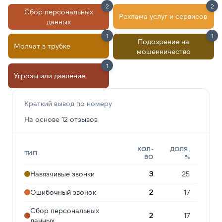
2
2
Сбор персональных
Реклама услуг и сервисов
данных
1
1
Подозрение на
Молчат в трубке
мошенничество
1
Угрозы или давление
Краткий вывод по номеру
На основе 12 отзывов
КОЛ-
ДОЛЯ,
ТИП
ВО
%
Навязчивые звонки
3
25
Ошибочный звонок
2
17
Сбор персональных
2
17
данных