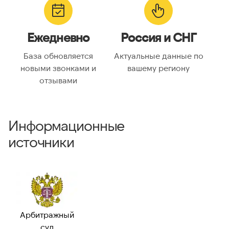
ГЕОЛОКАЦИЯ
Географическое
г. Москва
Ежедневно
Россия и СНГ
описание:
Часовые пояса:
Europe/Moscow
База обновляется
Актуальные данные по
новыми звонками и
вашему региону
отзывами
ВАЛИДАЦИЯ И ТИП
Валидный номер:
✓ Да
Возможный
—
Информационные
номер:
источники
Можно набрать
✓ Да
международно:
Арбитражный
суд