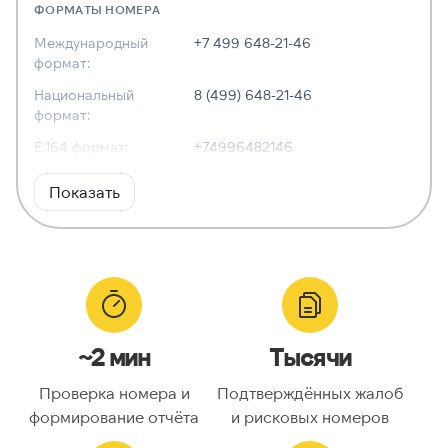
ФОРМАТЫ НОМЕРА
Международный
+7 499 648-21-46
формат:
Национальный
8 (499) 648-21-46
формат:
E.164 формат:
+74996482146
RFC3966
tel:+7-499-648-21-46
Показать
формат:
ХАРАКТЕРИСТИКИ
Тип номера:
Стационарный
Оператор связи:
—
~2 мин
Тысячи
Национальный
4996482146
номер:
Проверка номера и
Подтверждённых жалоб
Код страны:
7
формирование отчёта
и рисковых номеров