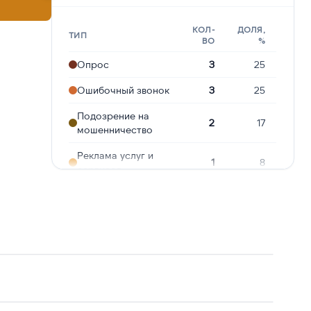
КОЛ-
ДОЛЯ,
ТИП
ВО
%
Опрос
3
25
Ошибочный звонок
3
25
Подозрение на
2
17
мошенничество
Реклама услуг и
1
8
сервисов
Угрозы или
1
8
давление
Робозвонок
1
8
Навязчивые звонки
1
8