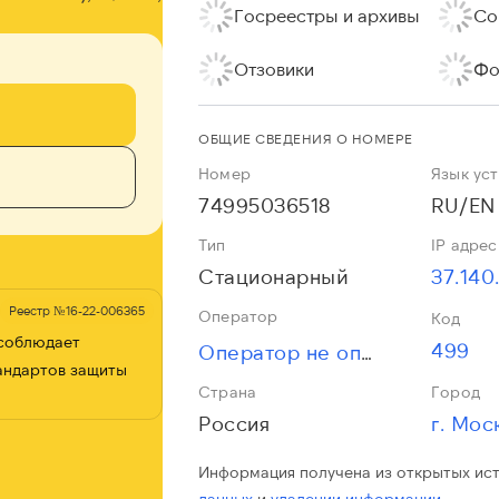
Госреестры и архивы
Со
Отзовики
Фо
ОБЩИЕ СВЕДЕНИЯ О НОМЕРЕ
Номер
Язык ус
74995036518
RU/EN
Тип
IP адрес
Стационарный
37.140
Реестр №16-22-006365
Оператор
Код
 соблюдает
499
Оператор не определён
андартов защиты
Страна
Город
Россия
г. Мос
Информация получена из открытых ис
данных
и
удалении информации.