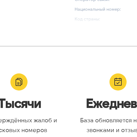
Национальный номер:
Код страны:
ВАЛИДАЦИЯ И ТИП
Валидный номер:
Возможный номер:
Можно набрать международн
Тысячи
Ежеднев
ерждённых жалоб и
База обновляется 
сковых номеров
звонками и отзы