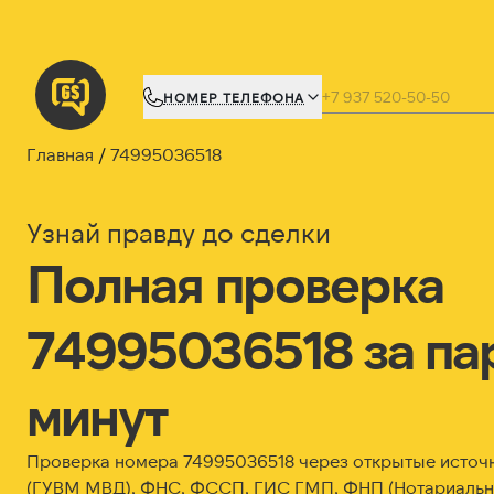
НОМЕР ТЕЛЕФОНА
Главная
74995036518
Узнай правду до сделки
Полная проверка
74995036518 за па
минут
Проверка номера 74995036518 через открытые исто
(ГУВМ МВД), ФНС, ФССП, ГИС ГМП, ФНП (Нотариальна