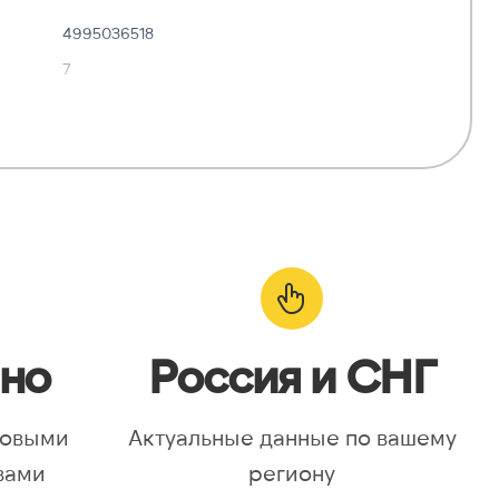
4995036518
7
✓ Да
—
о:
✓ Да
но
Россия и СНГ
новыми
Актуальные данные по вашему
вами
региону