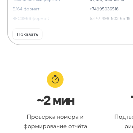
E.164 формат:
+74995036518
RFC3966 формат:
tel:+7-499-503-65-18
Показать
ГЕОЛОКАЦИЯ
Географическое описание:
г. Москва
Часовые пояса:
Europe/Moscow
~2 мин
Проверка номера и
Подтв
формирование отчёта
ри