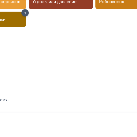
 сервисов
Угрозы или давление
Робозвонок
1
нки
емя.