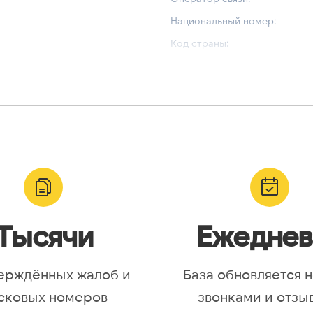
Национальный номер:
Код страны:
ВАЛИДАЦИЯ И ТИП
Валидный номер:
Возможный номер:
Можно набрать международн
Тысячи
Ежеднев
ерждённых жалоб и
База обновляется 
сковых номеров
звонками и отзы