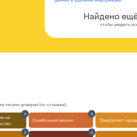
Найдено ещё
чтобы увидеть вс
 тегами доверия (по отзывам):
3
3
ие на
Ошибочный звонок
Предлагают кред
ество
2
2