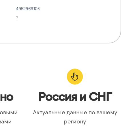
4952969108
7
✓ Да
—
о:
✓ Да
но
Россия и СНГ
новыми
Актуальные данные по вашему
вами
региону