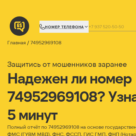
НОМЕР ТЕЛЕФОНА
Главная
74952969108
Защитись от мошенников заранее
Надежен ли номер
74952969108? Узна
5 минут
Полный отчёт по 74952969108 на основе государствен
ФМС (ГУВМ МВД), ФНС, ФССП, ГИС ГМП, ФНП (Нотари