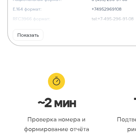
E.164 формат:
+74952969108
RFC3966 формат:
tel:+7-495-296-91-08
Показать
ГЕОЛОКАЦИЯ
Географическое описание:
Московская обл.
Часовые пояса:
Europe/Moscow
~2 мин
Проверка номера и
Подтв
формирование отчёта
ри