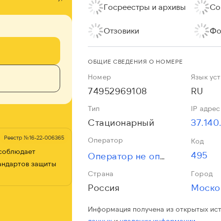
Госреестры и архивы
Со
Отзовики
Фо
ОБЩИЕ СВЕДЕНИЯ О НОМЕРЕ
Номер
Язык ус
74952969108
RU
Тип
IP адрес
Стационарный
37.140
Реестр №16-22-006365
Оператор
Код
 соблюдает
495
Оператор не определён
андартов защиты
Страна
Город
Россия
Моско
Информация получена из открытых ис
данных
и
удалении информации.