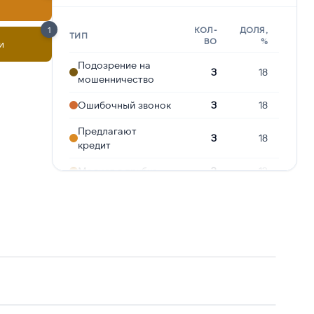
1
КОЛ-
ДОЛЯ,
ТИП
ВО
%
и
Подозрение на
3
18
мошенничество
Ошибочный звонок
3
18
Предлагают
3
18
кредит
Молчат в трубке
2
12
Опрос
2
12
Робозвонок
1
6
Реклама услуг и
1
6
сервисов
Сбор
персональных
1
6