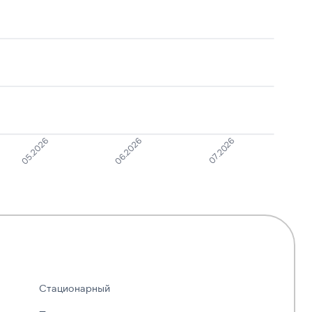
данных
Навязчивые звонки
1
6
07.2026
06.2026
05.2026
Стационарный
—