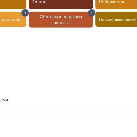
е
Опрос
Робозвонок
1
1
Сбор персональных
 сервисов
Навязчивые звонк
данных
емя.