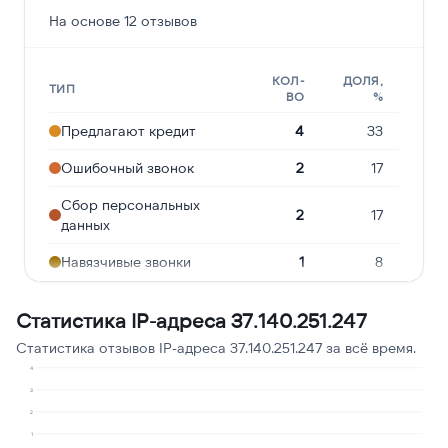
На основе 12 отзывов
КОЛ-
ДОЛЯ,
ТИП
ВО
%
Предлагают кредит
4
33
Ошибочный звонок
2
17
Сбор персональных
2
17
данных
Навязчивые звонки
1
8
Угрозы или давление
1
8
Статистика IP-адреса 37.140.251.247
Опрос
1
8
Статистика отзывов IP-адреса 37.140.251.247 за всё время.
Робозвонок
1
8
4
3
2
1