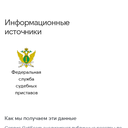
Информационные
источники
Федеральная
служба
судебных
приставов
Как мы получаем эти данные
Сервис GetScam анализирует публичные реестры по
С