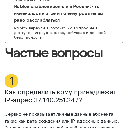
Roblox разблокировали в России: что
изменилось в игре и почему родителям
рано расслабляться
Roblox вернули в Россию, но вопрос не в
доступе к игре, а в чатах, робуксах и детской
безопасности
Частые вопросы
Как определить кому принадлежит
М
IP-адрес
37.140.251.247
?
3
Сервис не показывает личные данные абонента,
Е
такие как дата рождения или IP-адресные данные.
и
Однако сервис может найти публичные записи в
и