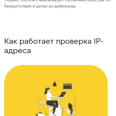
банкротствам и делах из арбитража.
г
В
Как работает проверка IP-
адреса