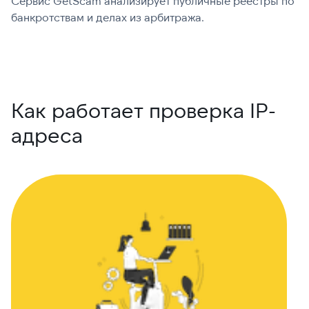
Сервис GetScam анализирует публичные реестры по
С
банкротствам и делах из арбитража.
г
В
Как работает проверка IP-
адреса