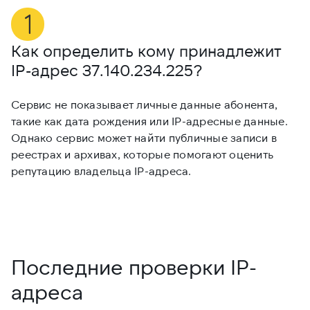
Как определить кому принадлежит
М
IP-адрес
37.140.234.225
?
3
Сервис не показывает личные данные абонента,
Е
такие как дата рождения или IP-адресные данные.
и
Однако сервис может найти публичные записи в
и
реестрах и архивах, которые помогают оценить
п
репутацию владельца IP-адреса.
д
Последние проверки IP-
адреса