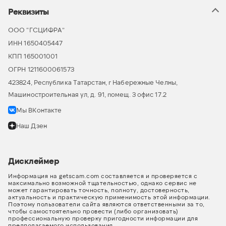
Реквизиты
ООО “ГСЦИФРА”
ИНН 1650405447
КПП 165001001
ОГРН 1211600061573
423824, Республика Татарстан, г Набережные Челны,
Машиностроительная ул, д. 91, помещ. 3 офис 17.2
Мы ВКонтакте
Наш Дзен
Дисклеймер
Информация на getscam.com составляется и проверяется с
максимально возможной тщательностью, однако сервис не
может гарантировать точность, полноту, достоверность,
актуальность и практическую применимость этой информации.
Поэтому пользователи сайта являются ответственными за то,
чтобы самостоятельно провести (либо организовать)
профессиональную проверку пригодности информации для
предполагаемого использования.