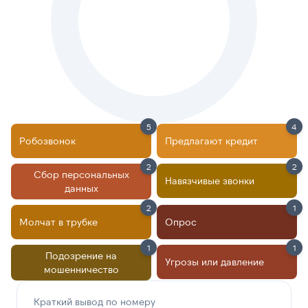
5
4
Робозвонок
Предлагают кредит
2
2
Сбор персональных
Навязчивые звонки
данных
2
1
Молчат в трубке
Опрос
1
1
Подозрение на
Угрозы или давление
мошенничество
Краткий вывод по номеру