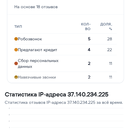
На основе 18 отзывов
КОЛ-
ДОЛЯ,
ТИП
ВО
%
Робозвонок
5
28
Предлагают кредит
4
22
Сбор персональных
2
11
данных
Навязчивые звонки
2
11
Молчат в трубке
2
11
Статистика IP-адреса 37.140.234.225
Опрос
1
6
Статистика отзывов IP-адреса 37.140.234.225 за всё время.
Подозрение на
4
1
6
мошенничество
3
2
Угрозы или давление
1
6
1