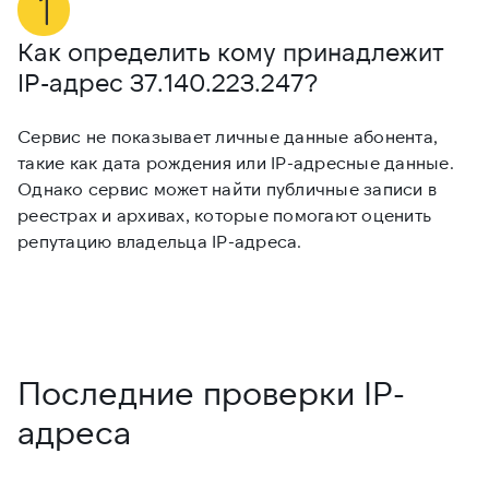
Как определить кому принадлежит
М
IP-адрес
37.140.223.247
?
3
Сервис не показывает личные данные абонента,
Е
такие как дата рождения или IP-адресные данные.
и
Однако сервис может найти публичные записи в
и
реестрах и архивах, которые помогают оценить
п
репутацию владельца IP-адреса.
д
Последние проверки IP-
адреса