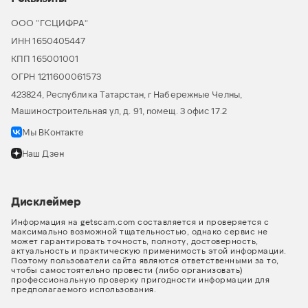
ООО “ГСЦИФРА”
ИНН 1650405447
КПП 165001001
ОГРН 1211600061573
423824, Республика Татарстан, г Набережные Челны,
Машиностроительная ул, д. 91, помещ. 3 офис 17.2
Мы ВКонтакте
Наш Дзен
Дисклеймер
Информация на getscam.com составляется и проверяется с
максимально возможной тщательностью, однако сервис не
может гарантировать точность, полноту, достоверность,
актуальность и практическую применимость этой информации.
Поэтому пользователи сайта являются ответственными за то,
чтобы самостоятельно провести (либо организовать)
профессиональную проверку пригодности информации для
предполагаемого использования.