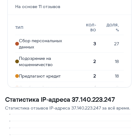
На основе 11 отзывов
КОЛ-
ДОЛЯ,
ТИП
ВО
%
Сбор персональных
3
27
данных
Подозрение на
2
18
мошенничество
Предлагают кредит
2
18
Ошибочный звонок
1
9
Статистика IP-адреса 37.140.223.247
Угрозы или давление
1
9
Статистика отзывов IP-адреса 37.140.223.247 за всё время.
Робозвонок
1
9
4
Навязчивые звонки
1
9
3
2
1