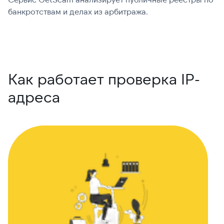
банкротствам и делах из арбитража.
г
В
Как работает проверка IP-
адреса