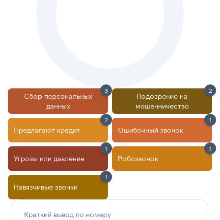
3
2
Сбор персональных
Подозрение на
данных
мошенничество
2
1
Предлагают кредит
Ошибочный звонок
1
1
Угрозы или давление
Робозвонок
1
Навязчивые звонки
Краткий вывод по номеру