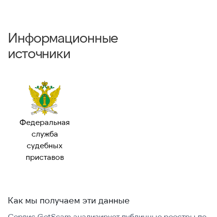
Информационные
источники
Федеральная
служба
судебных
приставов
Как мы получаем эти данные
Сервис GetScam анализирует публичные реестры по
С