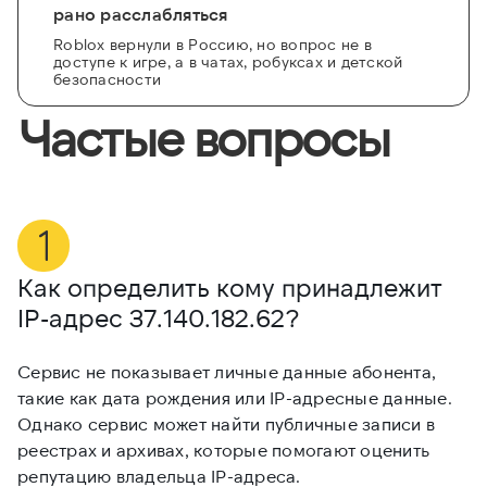
рано расслабляться
Roblox вернули в Россию, но вопрос не в
доступе к игре, а в чатах, робуксах и детской
безопасности
Частые вопросы
Как определить кому принадлежит
М
IP-адрес
37.140.182.62
?
3
Сервис не показывает личные данные абонента,
Е
такие как дата рождения или IP-адресные данные.
и
Однако сервис может найти публичные записи в
и
реестрах и архивах, которые помогают оценить
п
репутацию владельца IP-адреса.
д