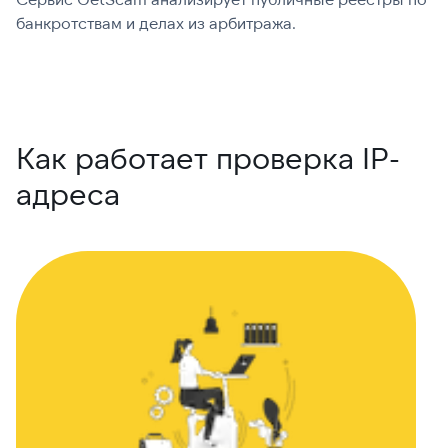
банкротствам и делах из арбитража.
г
В
Как работает проверка IP-
адреса