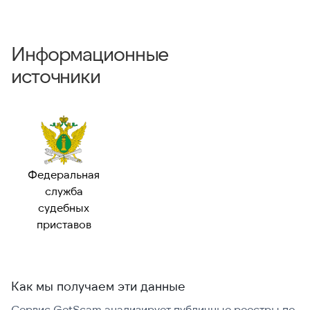
Информационные
источники
Федеральная
служба
судебных
приставов
Как мы получаем эти данные
Сервис GetScam анализирует публичные реестры по
С