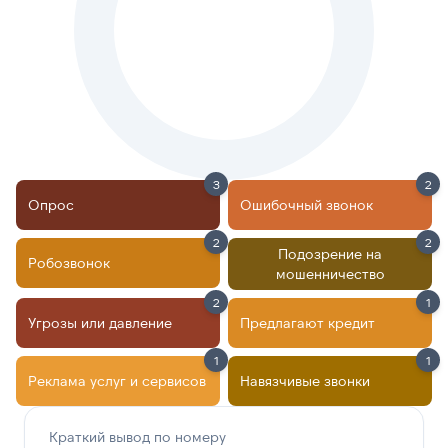
3
2
Опрос
Ошибочный звонок
2
2
Подозрение на
Робозвонок
мошенничество
2
1
Угрозы или давление
Предлагают кредит
1
1
Реклама услуг и сервисов
Навязчивые звонки
Краткий вывод по номеру