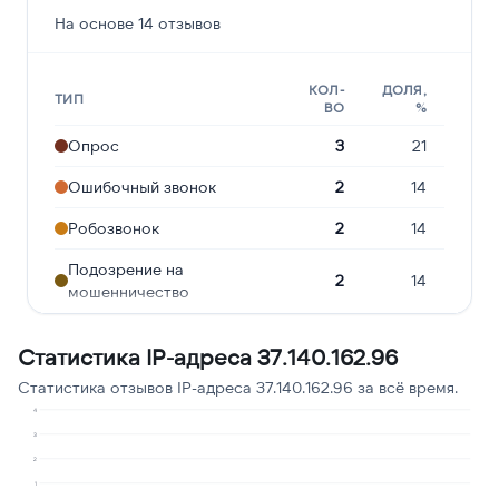
На основе 14 отзывов
КОЛ-
ДОЛЯ,
ТИП
ВО
%
Опрос
3
21
Ошибочный звонок
2
14
Робозвонок
2
14
Подозрение на
2
14
мошенничество
Угрозы или давление
2
14
Статистика IP-адреса 37.140.162.96
Предлагают кредит
1
7
Статистика отзывов IP-адреса 37.140.162.96 за всё время.
Реклама услуг и сервисов
1
7
4
3
Навязчивые звонки
1
7
2
1