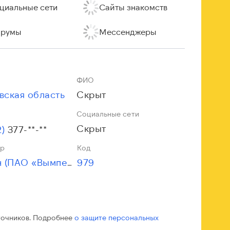
циальные сети
Сайты знакомств
румы
Мессенджеры
ФИО
вская область
Скрыт
Социальные сети
Скрыт
2)
377-**-**
ор
Код
979
Билайн (ПАО «Вымпелком»)
точников. Подробнее
о защите персональных