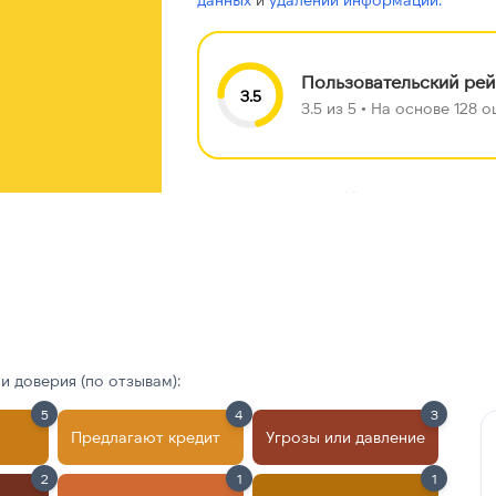
Пользовательский рей
3.5
3.5 из 5 • На основе 128
Найдено ещё
чтобы увидеть вс
 доверия (по отзывам):
5
4
3
Предлагают кредит
Угрозы или давление
2
1
1