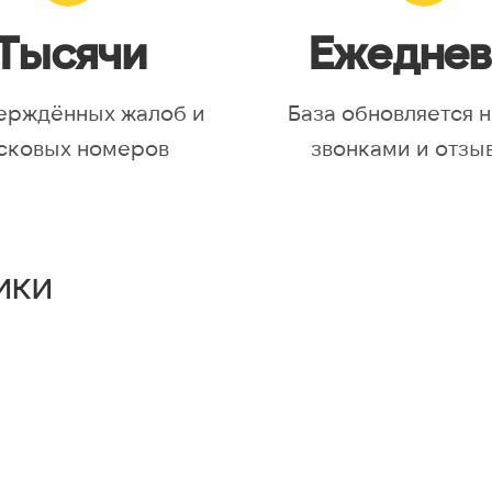
Тысячи
Ежеднев
ерждённых жалоб и
База обновляется 
сковых номеров
звонками и отзы
ики