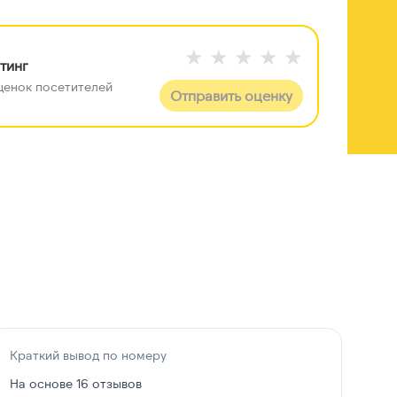
★
★
★
★
★
тинг
 оценок посетителей
Отправить оценку
 +100 строк данных
е данные разблокируйте отчёт
Краткий вывод по номеру
На основе 16 отзывов