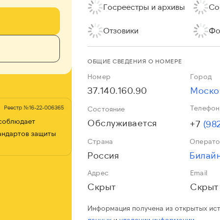
Госреестры и архивы
Со
Отзовики
Фо
ОБЩИЕ СВЕДЕНИЯ О НОМЕРЕ
Номер
Город
37.140.160.90
Моско
Телефон
Реестр №16-22-006365
Состояние
 соблюдает
Обслуживается
+7
(98
андартов защиты
Страна
Операт
Россия
Адрес
Email
Скрыт
Скрыт
Информация получена из открытых ис
данных
и
удалении информации.