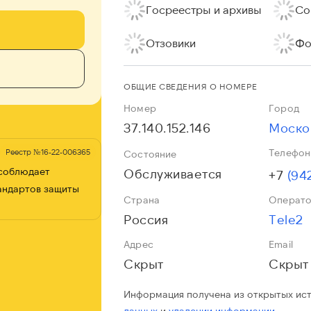
Госреестры и архивы
Со
Отзовики
Фо
ОБЩИЕ СВЕДЕНИЯ О НОМЕРЕ
Номер
Город
37.140.152.146
Моско
Телефон
Реестр №16-22-006365
Состояние
 соблюдает
Обслуживается
+7
(94
андартов защиты
Страна
Операт
Россия
Tele2
Адрес
Email
Скрыт
Скрыт
Информация получена из открытых ис
данных
и
удалении информации.