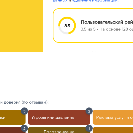
Пользовательский рей
3.5
3.5 из 5 • На основе 128
Найдено ещё
чтобы увидеть вс
 доверия (по отзывам):
3
2
нки
Угрозы или давление
Реклама услуг и 
2
1
Подозрение на