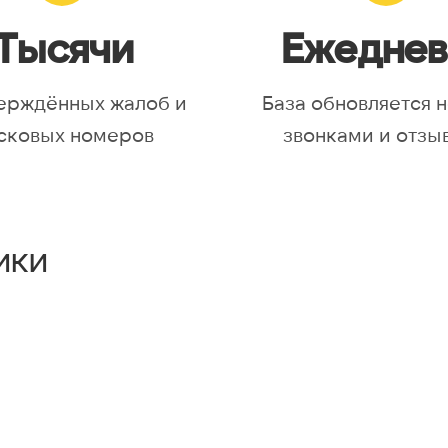
Тысячи
Ежеднев
ерждённых жалоб и
База обновляется 
сковых номеров
звонками и отзы
ики