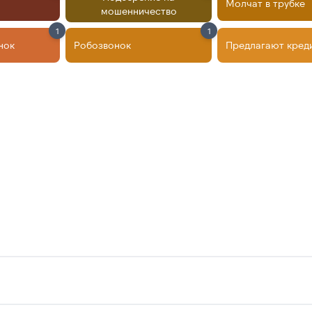
Молчат в трубке
мошенничество
1
1
нок
Робозвонок
Предлагают кред