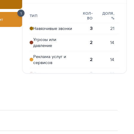
1
КОЛ-
ДОЛЯ,
ТИП
ВО
%
ит
Навязчивые звонки
3
21
Угрозы или
2
14
давление
Реклама услуг и
2
14
сервисов
Опрос
2
14
Подозрение на
1
7
мошенничество
Молчат в трубке
1
7
Ошибочный звонок
1
7
Робозвонок
1
7