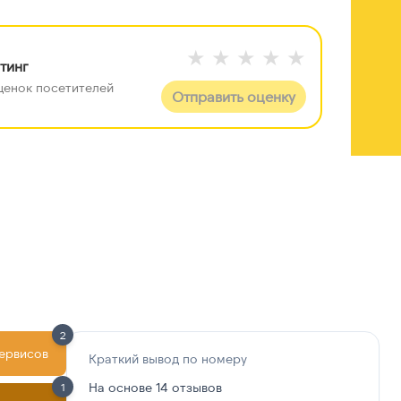
★
★
★
★
★
тинг
 оценок посетителей
Отправить оценку
 +100 строк данных
е данные разблокируйте отчёт
2
сервисов
Краткий вывод по номеру
На основе 14 отзывов
1