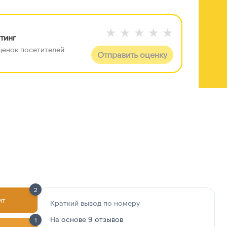
★
★
★
★
★
тинг
 оценок посетителей
Отправить оценку
 +100 строк данных
е данные разблокируйте отчёт
2
ит
Краткий вывод по номеру
На основе 9 отзывов
1