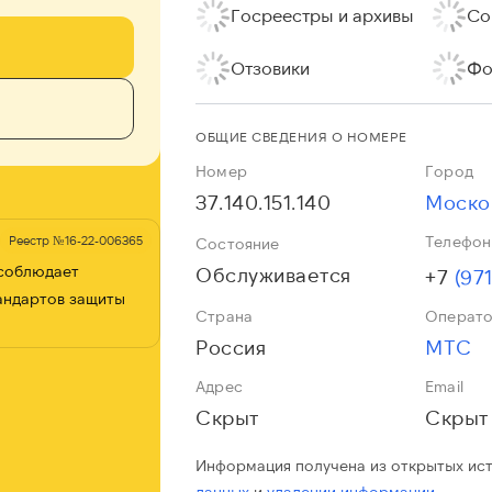
Госреестры и архивы
Со
Отзовики
Фо
ОБЩИЕ СВЕДЕНИЯ О НОМЕРЕ
Номер
Город
37.140.151.140
Моско
Телефон
Реестр №16-22-006365
Состояние
 соблюдает
Обслуживается
+7
(97
андартов защиты
Страна
Операт
Россия
МТС
Адрес
Email
Скрыт
Скрыт
Информация получена из открытых ис
данных
и
удалении информации.