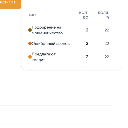
сервисов
КОЛ-
ДОЛЯ,
ТИП
ВО
%
Подозрение на
2
22
мошенничество
Ошибочный звонок
2
22
Предлагают
2
22
кредит
Навязчивые звонки
1
11
Угрозы или
1
11
давление
Реклама услуг и
1
11
сервисов