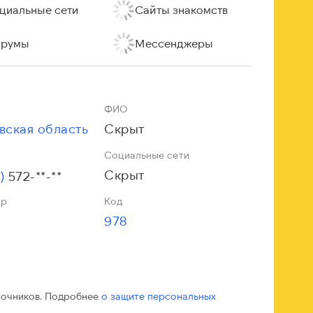
циальные сети
Сайты знакомств
румы
Мессенджеры
ФИО
вская область
Скрыт
Социальные сети
Скрыт
1)
572-**-**
ор
Код
978
точников. Подробнее
о защите персональных