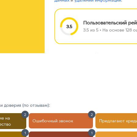
Пользовательский рей
3.5
3.5 из 5 • На основе 128
Найдено ещё
чтобы увидеть вс
 доверия (по отзывам):
2
2
ие на
Ошибочный звонок
Предлагают кред
ество
1
1