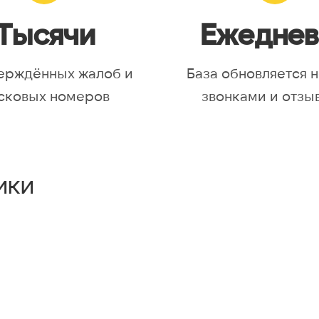
Тысячи
Ежеднев
ерждённых жалоб и
База обновляется 
сковых номеров
звонками и отзы
ики