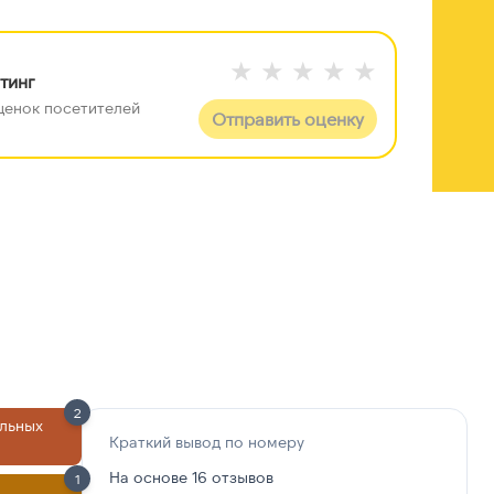
★
★
★
★
★
тинг
 оценок посетителей
Отправить оценку
 +100 строк данных
е данные разблокируйте отчёт
2
льных
Краткий вывод по номеру
На основе 16 отзывов
1