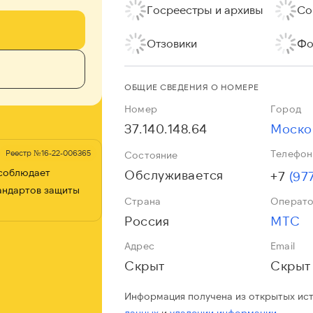
Госреестры и архивы
Со
Отзовики
Фо
ОБЩИЕ СВЕДЕНИЯ О НОМЕРЕ
Номер
Город
37.140.148.64
Моско
Телефон
Реестр №16-22-006365
Состояние
 соблюдает
Обслуживается
+7
(97
андартов защиты
Страна
Операт
Россия
МТС
Адрес
Email
Скрыт
Скрыт
Информация получена из открытых ис
данных
и
удалении информации.