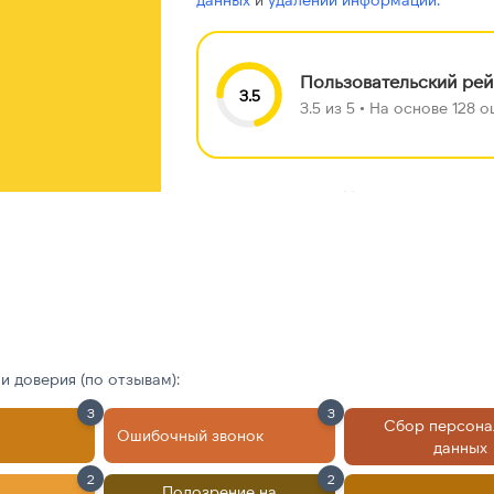
Пользовательский рей
3.5
3.5 из 5 • На основе 128
Найдено ещё
чтобы увидеть вс
 доверия (по отзывам):
3
3
Сбор персона
Ошибочный звонок
данных
2
2
Подозрение на