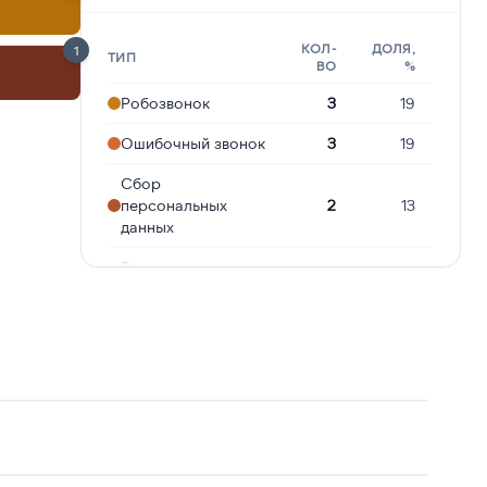
КОЛ-
ДОЛЯ,
1
ТИП
ВО
%
Робозвонок
3
19
Ошибочный звонок
3
19
Сбор
персональных
2
13
данных
Реклама услуг и
2
13
сервисов
Подозрение на
2
13
мошенничество
Молчат в трубке
1
6
Навязчивые звонки
1
6
Предлагают
1
6