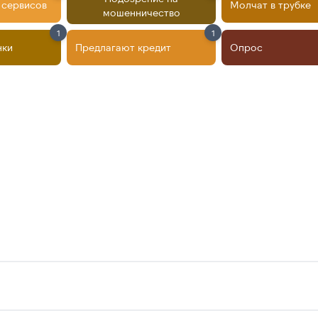
 сервисов
Молчат в трубке
мошенничество
1
1
нки
Предлагают кредит
Опрос