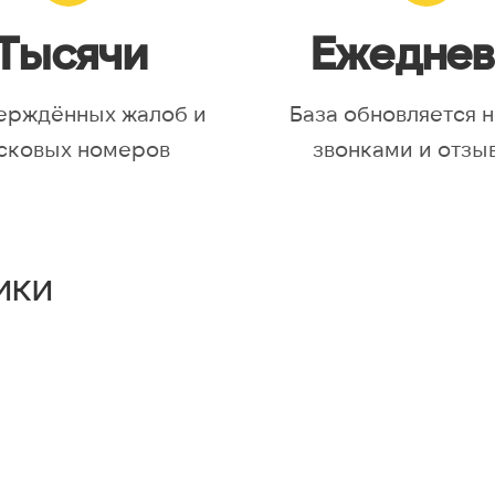
Тысячи
Ежеднев
ерждённых жалоб и
База обновляется 
сковых номеров
звонками и отзы
ики