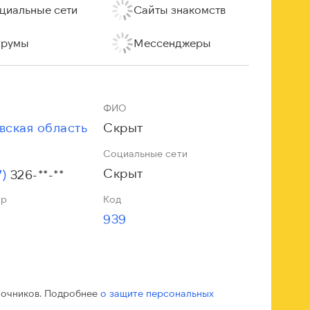
циальные сети
Сайты знакомств
румы
Мессенджеры
ФИО
вская область
Скрыт
Социальные сети
Скрыт
7)
326-**-**
ор
Код
939
точников. Подробнее
о защите персональных