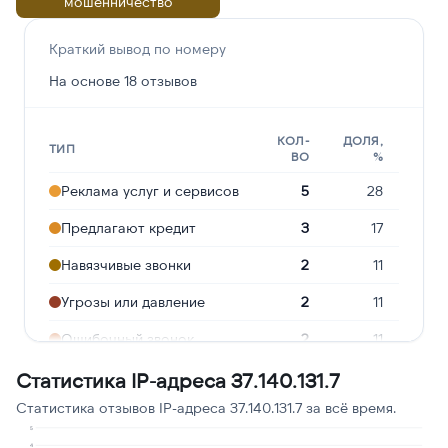
мошенничество
Краткий вывод по номеру
На основе 18 отзывов
КОЛ-
ДОЛЯ,
ТИП
ВО
%
Реклама услуг и сервисов
5
28
Предлагают кредит
3
17
Навязчивые звонки
2
11
Угрозы или давление
2
11
Ошибочный звонок
2
11
Робозвонок
1
6
Статистика IP-адреса 37.140.131.7
Статистика отзывов IP-адреса 37.140.131.7 за всё время.
Опрос
1
6
5
4