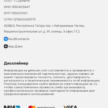
ООО “ГСЦИФРА”
ИНН 1650405447
КПП 165001001
ОГРН 1211600061573
423824, Республика Татарстан, г Набережные Челны,
Машиностроительная ул, д. 91, помещ. 3 офис 17.2
Мы ВКонтакте
Наш Дзен
Дисклеймер
Информация на getscam.com составляется и проверяется с
максимально возможной тщательностью, однако сервис не
может гарантировать точность, полноту, достоверность,
актуальность и практическую применимость этой информации.
Поэтому пользователи сайта являются ответственными за то,
чтобы самостоятельно провести (либо организовать)
профессиональную проверку пригодности информации для
предполагаемого использования.