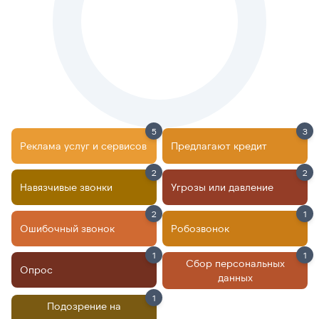
5
3
Реклама услуг и сервисов
Предлагают кредит
2
2
Навязчивые звонки
Угрозы или давление
2
1
Ошибочный звонок
Робозвонок
1
1
Сбор персональных
Опрос
данных
1
Подозрение на