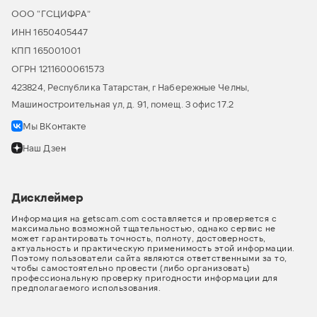
ООО “ГСЦИФРА”
ИНН 1650405447
КПП 165001001
ОГРН 1211600061573
423824, Республика Татарстан, г Набережные Челны,
Машиностроительная ул, д. 91, помещ. 3 офис 17.2
Мы ВКонтакте
Наш Дзен
Дисклеймер
Информация на getscam.com составляется и проверяется с
максимально возможной тщательностью, однако сервис не
может гарантировать точность, полноту, достоверность,
актуальность и практическую применимость этой информации.
Поэтому пользователи сайта являются ответственными за то,
чтобы самостоятельно провести (либо организовать)
профессиональную проверку пригодности информации для
предполагаемого использования.