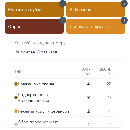
1
1
Молчат в трубке
Робозвонок
1
1
Опрос
Предлагают кредит
Краткий вывод по номеру
На основе 18 отзывов
КОЛ-
ДОЛЯ,
ТИП
ВО
%
Навязчивые звонки
4
22
Подозрение на
3
17
мошенничество
Реклама услуг и сервисов
2
11
Сбор персональных
2
11
данных