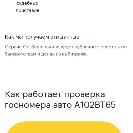
судебных
приставов
Как мы получаем эти данные
Сервис GetScam анализирует публичные реестры по
С
банкротствам и делах из арбитража.
г
В
Как работает проверка
госномера авто А102ВТ65