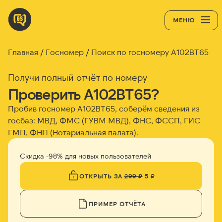
МЕНЮ
Главная
Госномер
Поиск по госномеру А102ВТ65
Получи полный отчёт по номеру
Проверить А102ВТ65?
Пробив госномер А102ВТ65, соберём сведения из
госбаз: МВД, ФМС (ГУВМ МВД), ФНС, ФССП, ГИС
ГМП, ФНП (Нотариальная палата).
Скидка -98% для новых пользователей
ОТКРЫТЬ ЗА
299 ₽
5 ₽
ПРИМЕР ОТЧЁТА