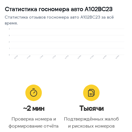
данных
Статистика госномера авто А102ВС23
Подозрение на
1
7
Статистика отзывов госномера авто А102ВС23 за всё
мошенничество
время.
Ошибочный звонок
1
7
4
3
Предлагают кредит
1
7
2
1
0
12.2025
05.2026
11.2025
04.2026
10.2025
03.2026
08.2025
02.2026
06.2026
~2 мин
Тысячи
Проверка номера и
Подтверждённых жалоб
формирование отчёта
и рисковых номеров