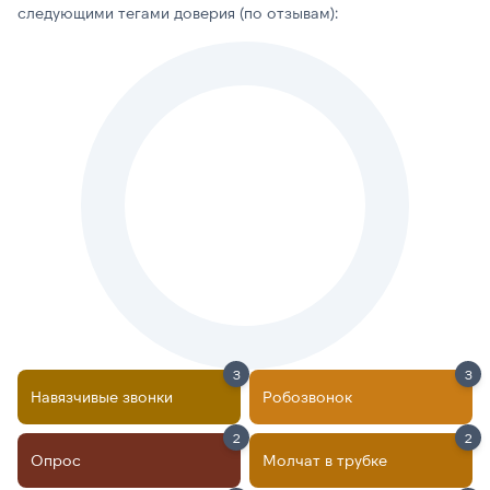
следующими тегами доверия (по отзывам):
3
3
Навязчивые звонки
Робозвонок
2
2
Опрос
Молчат в трубке