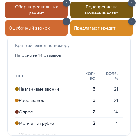
1
1
Сбор персональных
Подозрение на
данных
мошенничество
1
1
Ошибочный звонок
Предлагают кредит
Краткий вывод по номеру
На основе 14 отзывов
КОЛ-
ДОЛЯ,
ТИП
ВО
%
Навязчивые звонки
3
21
Робозвонок
3
21
Опрос
2
14
Молчат в трубке
2
14
Сбор персональных
1
7