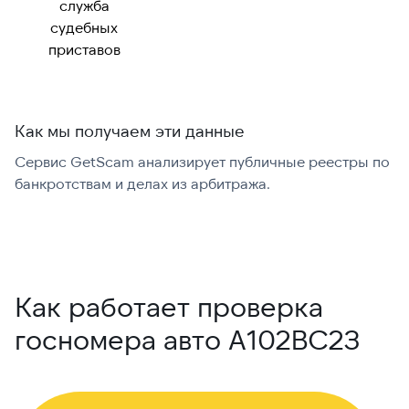
служба
судебных
приставов
Как мы получаем эти данные
Сервис GetScam анализирует публичные реестры по
С
банкротствам и делах из арбитража.
г
В
Как работает проверка
госномера авто А102ВС23