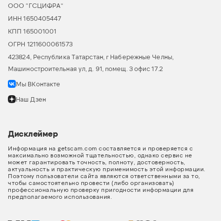
ООО “ГСЦИФРА”
ИНН 1650405447
КПП 165001001
ОГРН 1211600061573
423824, Республика Татарстан, г Набережные Челны,
Машиностроительная ул, д. 91, помещ. 3 офис 17.2
Мы ВКонтакте
Наш Дзен
Дисклеймер
Информация на getscam.com составляется и проверяется с
максимально возможной тщательностью, однако сервис не
может гарантировать точность, полноту, достоверность,
актуальность и практическую применимость этой информации.
Поэтому пользователи сайта являются ответственными за то,
чтобы самостоятельно провести (либо организовать)
профессиональную проверку пригодности информации для
предполагаемого использования.