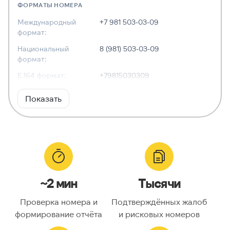
ФОРМАТЫ НОМЕРА
Международный
+7 981 503-03-09
формат:
Национальный
8 (981) 503-03-09
формат:
E.164 формат:
+79815030309
RFC3966
tel:+7-981-503-03-09
Показать
формат:
ХАРАКТЕРИСТИКИ
Тип номера:
Мобильный
Оператор связи:
—
~2 мин
Тысячи
Национальный
9815030309
номер:
Проверка номера и
Подтверждённых жалоб
Код страны:
7
формирование отчёта
и рисковых номеров