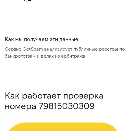
международно:
Как мы получаем эти данные
Сервис GetScam анализирует публичные реестры по
С
банкротствам и делах из арбитража.
г
В
Как работает проверка
номера 79815030309