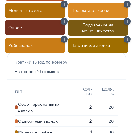
1
1
Молчат в трубке
Предлагают кредит
1
1
Подозрение на
Опрос
мошенничество
1
1
Робозвонок
Навязчивые звонки
Краткий вывод по номеру
На основе 10 отзывов
КОЛ-
ДОЛЯ,
ТИП
ВО
%
Сбор персональных
2
20
данных
Ошибочный звонок
2
20
Молчат в трубке
1
10