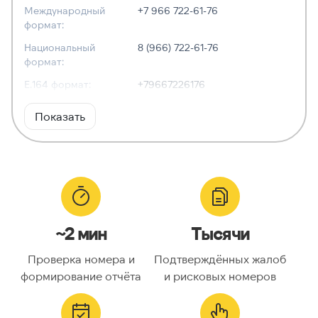
Международный
+7 966 722-61-76
формат:
Национальный
8 (966) 722-61-76
формат:
E.164 формат:
+79667226176
RFC3966
tel:+7-966-722-61-76
Показать
формат:
ХАРАКТЕРИСТИКИ
Тип номера:
Мобильный
Оператор связи:
Билайн
~2 мин
Тысячи
Национальный
9667226176
номер:
Проверка номера и
Подтверждённых жалоб
Код страны:
7
формирование отчёта
и рисковых номеров
ГЕОЛОКАЦИЯ