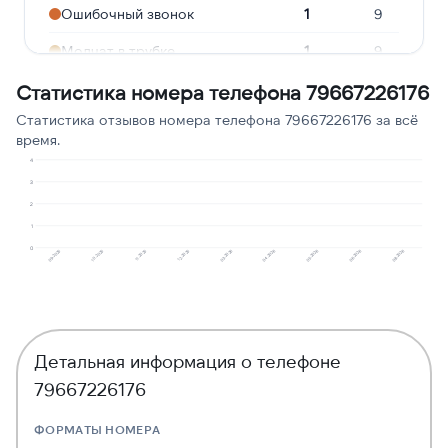
Ошибочный звонок
1
9
Молчат в трубке
1
9
Сбор персональных
Статистика номера телефона 79667226176
1
9
данных
Статистика отзывов номера телефона 79667226176 за всё
время.
Реклама услуг и сервисов
1
9
4
Подозрение на
3
1
9
мошенничество
2
1
0
12.2025
06.2026
11.2025
05.2026
10.2025
04.2026
09.2025
03.2026
08.2026
Детальная информация о телефоне
79667226176
ФОРМАТЫ НОМЕРА