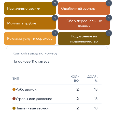
2
1
Навязчивые звонки
Ошибочный звонок
1
1
Сбор персональных
Молчат в трубке
данных
1
1
Подозрение на
Реклама услуг и сервисов
мошенничество
Краткий вывод по номеру
На основе 11 отзывов
КОЛ-
ДОЛЯ,
ТИП
ВО
%
Робозвонок
2
18
Угрозы или давление
2
18
Навязчивые звонки
2
18